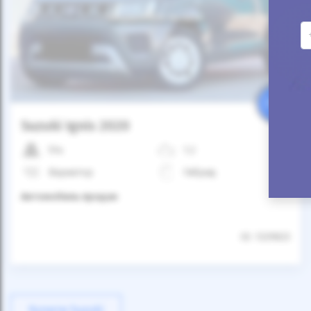
Автомобиль продан
25%
Suzuki Ignis 2020
51к
1.2
Вариатор
Гибрид
Автомобиль продан
ID: 1329823
Купити Suzuki