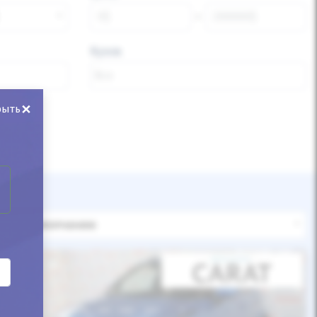
Кузов
×
рыть
По умолчанию