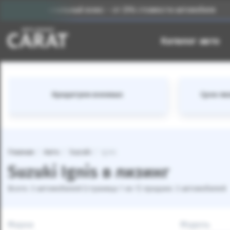
Первоначальный взнос – от 25% стоимости автомобиля
Каталог авто
Кредитуем военных
Срок лиз
Главная
Авто
Suzuki
Ignis
Suzuki Ignis в лизинг
Всего: 3 автомобилей (страница 1 из 1) продано: 3 автомобилей
Марка
Модель