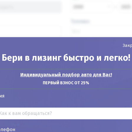
2000
2025
Топливо
Зак
Бери в лизинг быстро и легко!
Найти авто
Индивидуальный подбор авто для Вас!
ПЕРВЫЙ ВЗНОС ОТ 25%
Показывать
24
12
6
мя
елефон