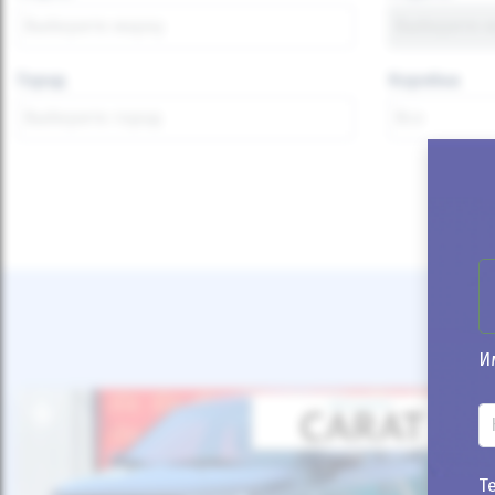
Город
Коробка
И
Т