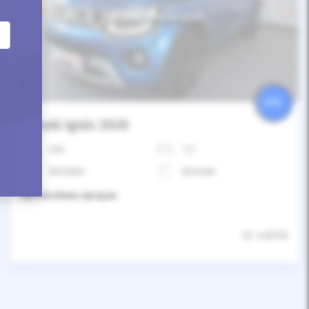
Автомобиль продан
25%
Suzuki Ignis 2020
43к
1.2
Автомат
Бензин
Автомобиль продан
ID: 448103