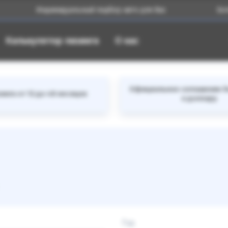
Индивидуальный подбор авто для Вас
Большой к
Калькулятор лизинга
О нас
Официальное соглашение б
инга от 12 до 48 месяцев
к доллару
Год