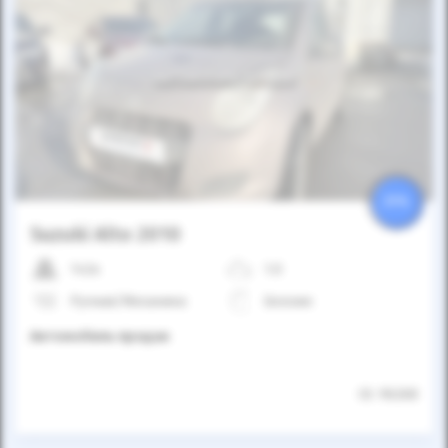
Автомобиль продан
25%
Suzuki Alto 2010
142к
1.0
Ручная/Механика
Бензин
Автомобиль продан
ID: 96268