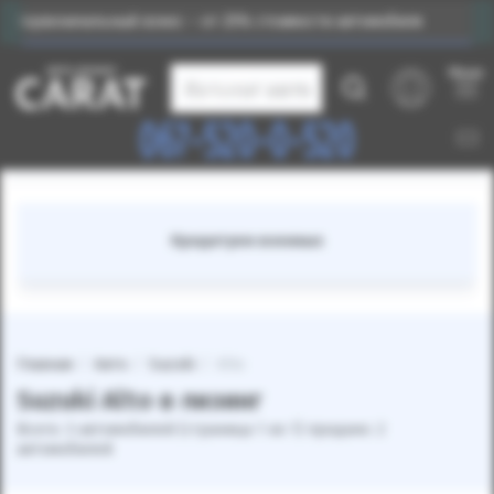
рвоначальный взнос – от 25% стоимости автомобиля
Меню
Каталог авто
067-520-0-520
Кредитуем военных
Главная
Авто
Suzuki
Alto
Suzuki Alto в лизинг
Всего: 3 автомобилей (страница 1 из 1) продано: 2
автомобилей