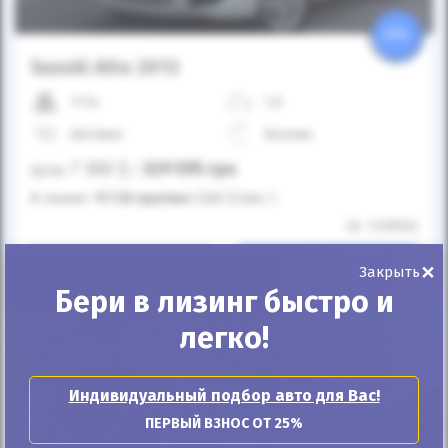
25%
Suzuki Alto 2013
171к
1.0
Автомат
Бензин
7 300
$
329 595
грн
Цена:
/
В лизинг:
11 725
грн
/мес
(260
$
/мес )
ID: 1139932
×
Рассчитать
Купить
Закрыть
платеж
Бери в лизинг быстро и
легко!
Индивидуальный подбор авто для Вас!
ПЕРВЫЙ ВЗНОС ОТ 25%