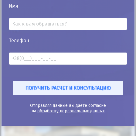
Имя
Автомобиль продан
Телефон
25%
Suzuki Alto 2013
136к
1.0
Ручная/Механика
Бензин
Автомобиль продан
ID: 1097371
Отправляя данные вы даете согласие
на
обработку персональных данных