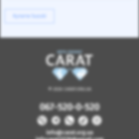
Купити Suzuki
© 2026 CARAT.ORG.UA
067-520-0-520
info@carat.org.ua