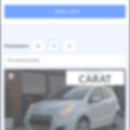
Поиск авто
Показывать
24
12
6
По умолчанию