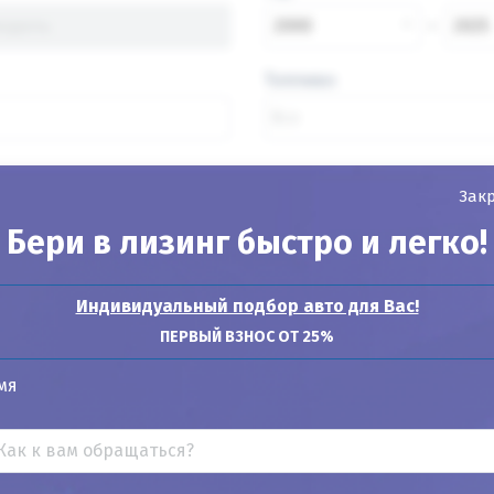
2000
2025
Топливо
Зак
Найти авто
Бери в лизинг быстро и легко!
Индивидуальный подбор авто для Вас!
ПЕРВЫЙ ВЗНОС ОТ 25%
Показывать
24
12
6
мя