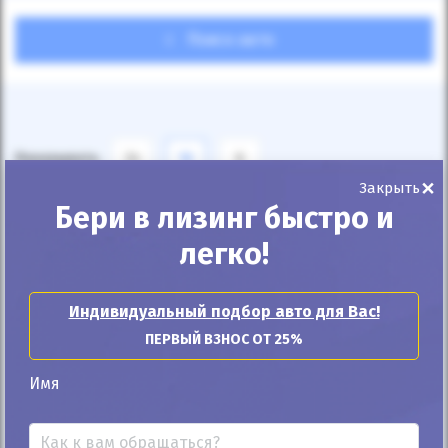
Поиск авто
Показывать
24
12
6
×
Закрыть
По умолчанию
Бери в лизинг быстро и
легко!
Индивидуальный подбор авто для Вас!
ПЕРВЫЙ ВЗНОС ОТ 25%
Автомобиль продан
Имя