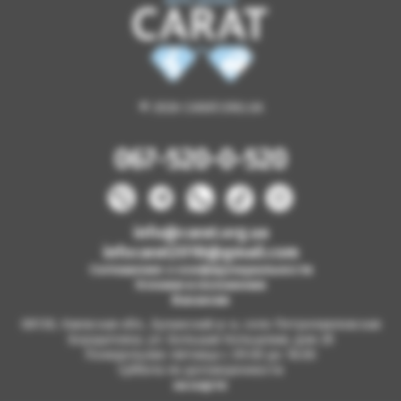
© 2026 CARAT.ORG.UA
067-520-0-520
info@carat.org.ua
infocarat2018@gmail.com
Соглашение о конфиденциальности
Условия и положения
Вакансии
08130, Киевская обл., Бучанский р-н, село Петропавловская
Борщаговка, ул. Большая Кольцевая, дом 2б
Понедельник-пятница с 09.00 до 18.00
Суббота по договоренности
на карте