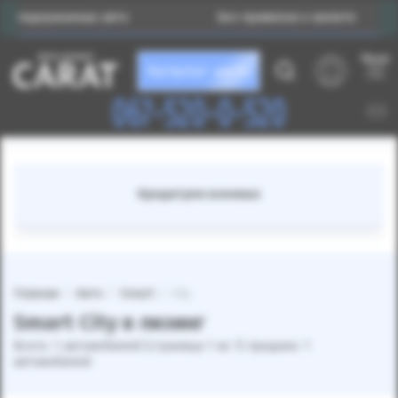
подержанных авто
Без привязки к валюте
Меню
Каталог авто
067-520-0-520
Кредитуем военных
Главная
Авто
Smart
City
Smart City в лизинг
Всего: 1 автомобилей (страница 1 из 1) продано: 1
автомобилей