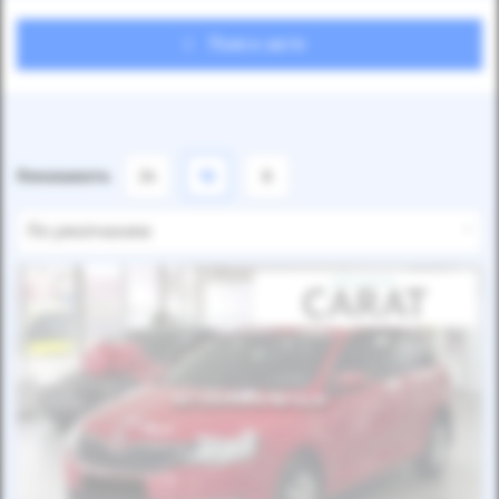
Поиск авто
Показывать
24
12
6
По умолчанию
Автомобиль продан