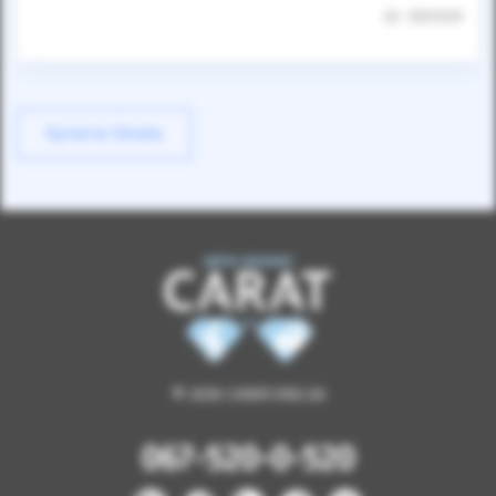
ID: 1051929
Купити Skoda
© 2026 CARAT.ORG.UA
067-520-0-520