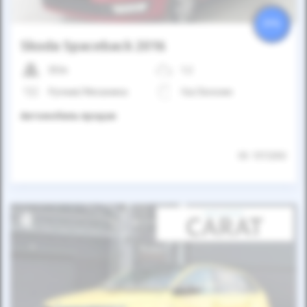
25%
Skoda Spaceback 2016
353к
1.2
Ручная/Механика
Газ/Бензин
Автомобиль продан
ID: 1372202
Автомобиль продан