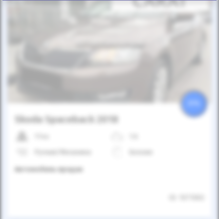
Автомобиль продан
25%
Skoda Spaceback 2018
114к
1.6
Ручная/Механика
Бензин
Автомобиль продан
ID: 1071002