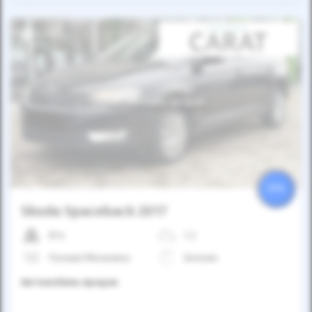
Автомобиль продан
25%
Skoda Spaceback 2017
87к
1.2
Ручная/Механика
Бензин
Автомобиль продан