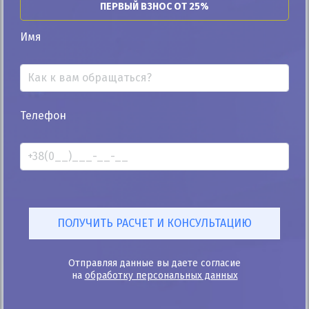
ПЕРВЫЙ ВЗНОС ОТ 25%
Автомобиль продан
Имя
25%
Телефон
Skoda Spaceback 2015
353к
1.2
Ручная/Механика
Газ/Бензин
Автомобиль продан
ID: 1317240
Отправляя данные вы даете согласие
на
обработку персональных данных