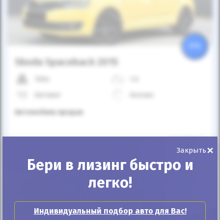
25%
Skoda Spaceback 2015
100к
1.6
Автомат
Бензин
Автомобиль продан
ID: 1367434
×
Закрыть
Бери в лизинг быстро и
легко!
Индивидуальный подбор авто для Вас!