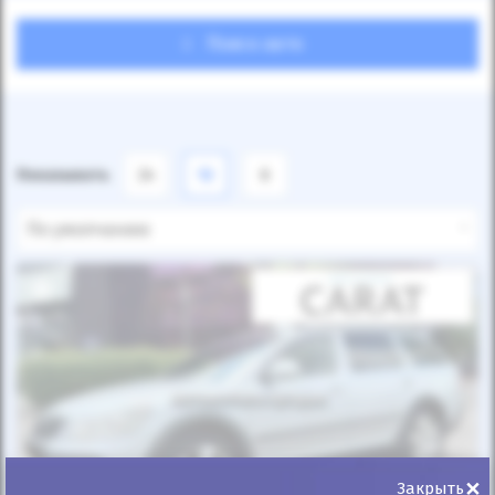
Поиск авто
Показывать
24
12
6
По умолчанию
Автомобиль продан
×
Закрыть