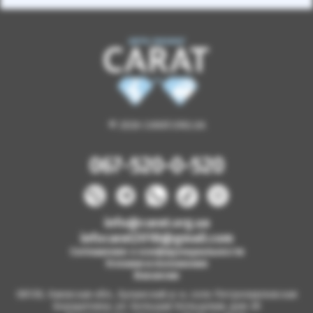
© 2026 CARAT.ORG.UA
067-520-0-520
info@carat.org.ua
infocarat2018@gmail.com
Соглашение о конфиденциальности
Условия и положения
Вакансии
08130, Киевская обл., Бучанский р-н, село Петропавловская
Борщаговка, ул. Большая Кольцевая, дом 2б