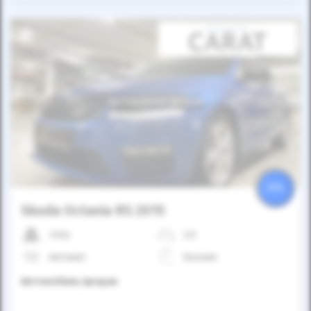
Автомобиль продан
25%
Skoda Octavia RS 2015
140к
2.0
Автомат
Бензин
Автомобиль продан