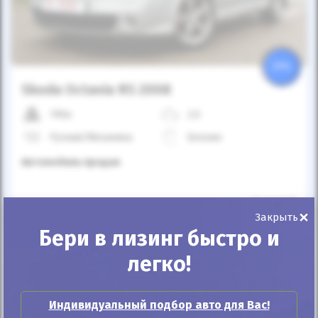
25%
Skoda Octavia RS 2008
190к
2.0
Ручная/Механика
Бензин
Автомобиль продан
ID: 341438
×
Закрыть
Бери в лизинг быстро и
легко!
Индивидуальный подбор авто для Вас!