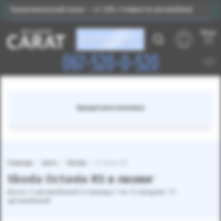
рвоначальный взнос – от 25% стоимости автомобиля
Меню
Каталог авто
067-520-0-520
Кредитуем военных
Главная
Авто
Skoda
Octavia RS
Skoda Octavia RS в лизинг
Всего: 5 автомобилей (страница 1 из 1) продано: 11
автомобилей