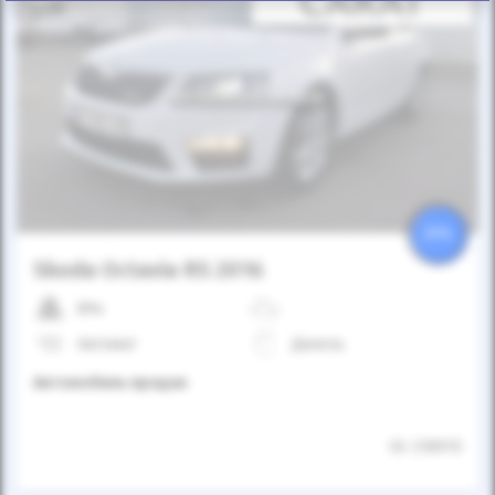
Автомобиль продан
25%
Skoda Octavia RS 2016
89к
Автомат
Дизель
Автомобиль продан
ID: 218970