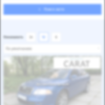
Поиск авто
Показывать
24
12
6
По умолчанию
Автомобиль продан