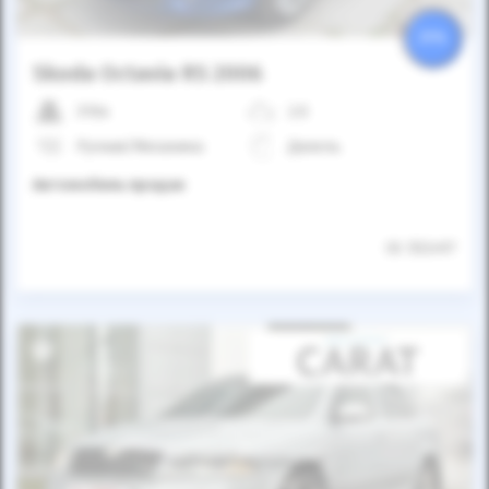
25%
Skoda Octavia RS 2006
310к
2.0
Ручная/Механика
Дизель
Автомобиль продан
ID: 552497
Автомобиль продан