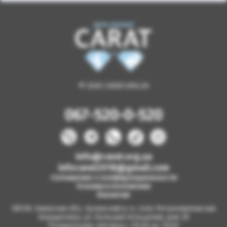
© 2026 CARAT.ORG.UA
067-520-0-520
info@carat.org.ua
infocarat2018@gmail.com
Соглашение о конфиденциальности
Условия и положения
Вакансии
08130, Киевская обл., Бучанский р-н, село Петропавловская
Борщаговка, ул. Большая Кольцевая, дом 2б
Понедельник-пятница с 09.00 до 18.00