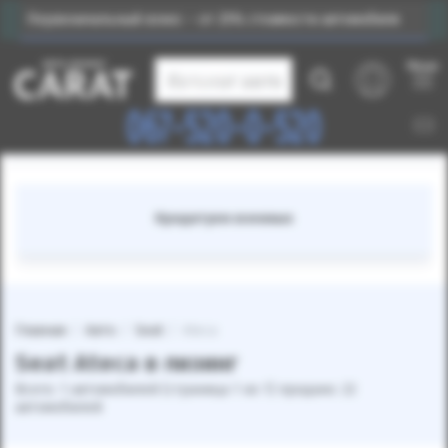
Первоначальный взнос – от 25% стоимости автомобиля
Меню
Каталог авто
067-520-0-520
Кредитуем военных
Главная
Авто
Seat
Ateca
Seat Ateca в лизинг
Всего: 1 автомобилей (страница 1 из 1) продано: 22
автомобилей