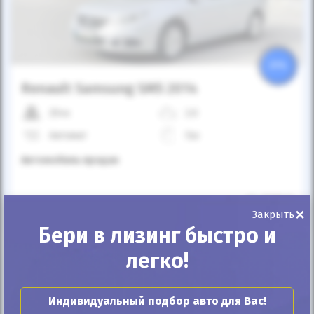
25%
Renault Samsung SM5 2014
254к
2.0
Автомат
Газ
Автомобиль продан
ID: 263940
×
Закрыть
Бери в лизинг быстро и
легко!
Индивидуальный подбор авто для Вас!