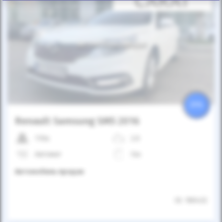
Автомобиль продан
25%
Renault Samsung SM5 2016
110к
2.0
Автомат
Газ
Автомобиль продан
ID: 180432