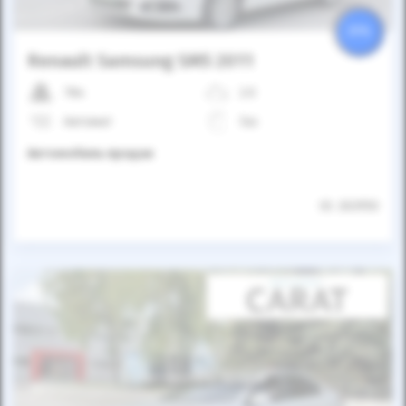
25%
Renault Samsung SM5 2011
78к
2.0
Автомат
Газ
Автомобиль продан
ID: 263950
Автомобиль продан