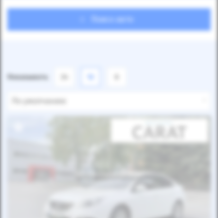
Поиск авто
Показывать
24
12
6
По умолчанию
Автомобиль продан