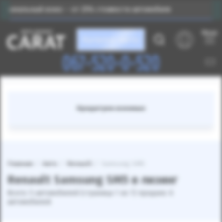
взнос – от 25% стоимости автомобиля
Индивидуальн
Меню
Каталог авто
067-520-0-520
Кредитуем военных
Главная
Авто
Renault
Samsung SM5
Renault Samsung SM5 в лизинг
Всего: 5 автомобилей (страница 1 из 1) продано: 6
автомобилей