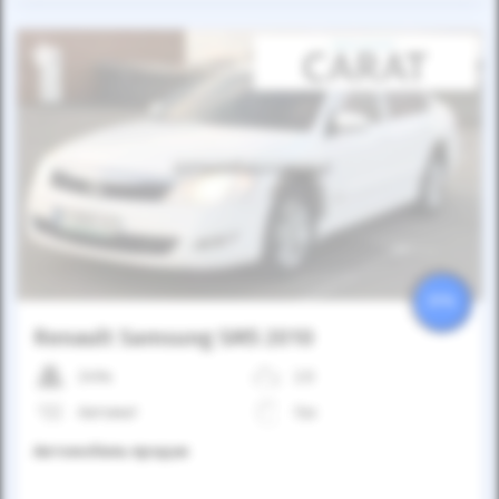
Автомобиль продан
25%
Renault Samsung SM5 2010
249к
2.0
Автомат
Газ
Автомобиль продан