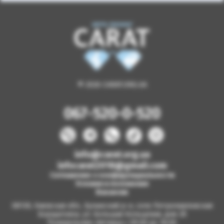
© 2026 CARAT.ORG.UA
067-520-0-520
info@carat.org.ua
infocarat2018@gmail.com
Соглашение о конфиденциальности
Условия и положения
Вакансии
08130, Киевская обл., Бучанский р-н, село Петропавловская
Борщаговка, ул. Большая Кольцевая, дом 2б
Понедельник-пятница с 09.00 до 18.00