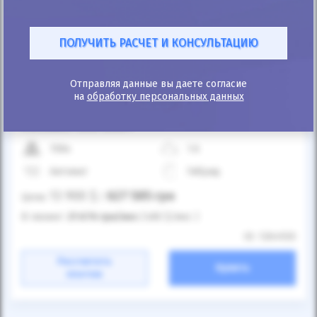
Отправляя данные вы даете согласие
на
обработку персональных данных
25%
Renault Clio 2021
158к
1.6
Автомат
Гибрид
13 900
$
627 585
грн
Цена:
/
В лизинг:
21 676
грн
/мес
(480
$
/мес )
ID: 1264920
Рассчитать
Купить
платеж