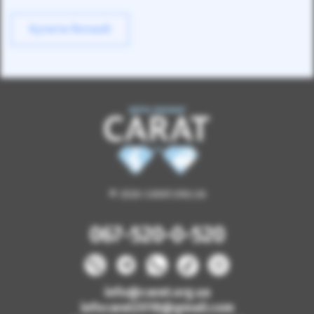
Купити Renault
© 2026 CARAT.ORG.UA
067-520-0-520
info@carat.org.ua
infocarat2018@gmail.com