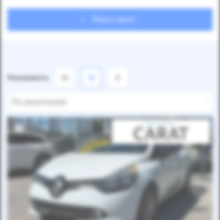
Поиск авто
Показывать
24
12
6
По умолчанию