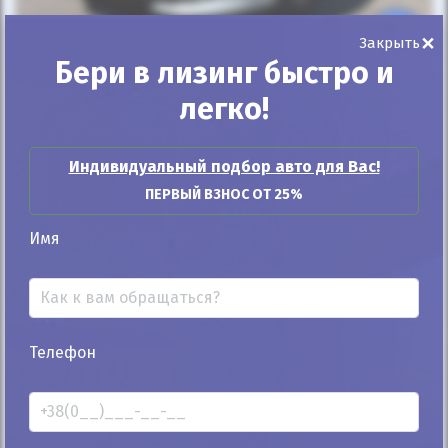
×
25%
Закрыть
Бери в лизинг быстро и
Renault Clio 2013
легко!
292к
1.5
Ручная/Механика
Дизель
Индивидуальный подбор авто для Вас!
7 400
$
334 110
грн
Цена:
/
ПЕРВЫЙ ВЗНОС ОТ 25%
В лизинг:
11 875
грн
/мес
(263
$
/мес )
ID: 1409983
Имя
Рассчитать
Купить
платеж
Телефон