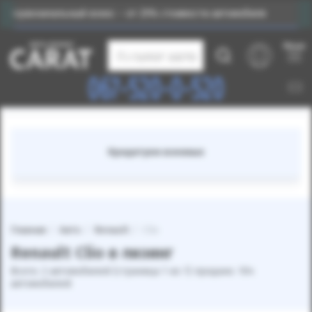
воначальный взнос – от 25% стоимости автомобиля
Меню
Каталог авто
067-520-0-520
Кредитуем военных
Главная
Авто
Renault
Clio
Renault Clio в лизинг
Всего: 2 автомобилей (страница 1 из 1) продано: 104
автомобилей