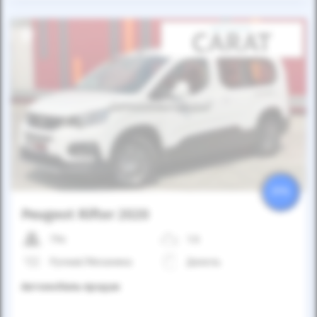
Автомобиль продан
25%
Peugeot Rifter 2020
79к
1.6
Ручная/Механика
Дизель
Автомобиль продан