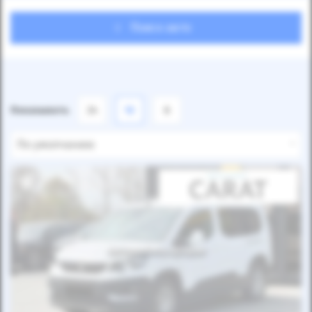
Поиск авто
Показывать
24
12
6
По умолчанию
Автомобиль продан