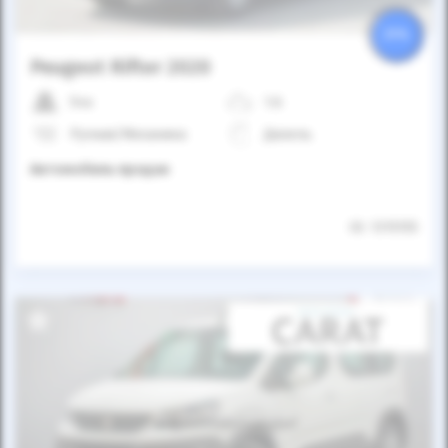
25%
Peugeot Rifter 2020
54к
1.6
Ручная/Механика
Дизель
Автомобиль продан
ID: 1315155
Автомобиль продан