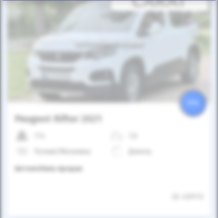
Автомобиль продан
25%
Peugeot Rifter 2021
77к
1.6
Ручная/Механика
Дизель
Автомобиль продан
ID: 429113