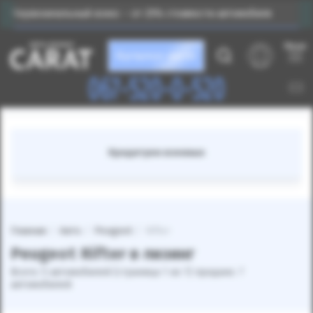
ервоначальный взнос – от 25% стоимости автомобиля
Меню
Каталог авто
067-520-0-520
Кредитуем военных
Главная
Авто
Peugeot
Rifter
Peugeot Rifter в лизинг
Всего: 5 автомобилей (страница 1 из 1) продано: 7
автомобилей