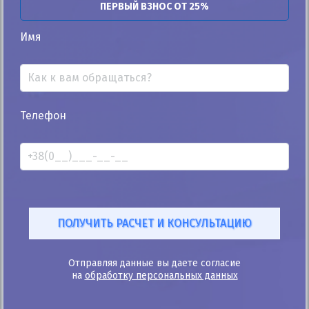
ПЕРВЫЙ ВЗНОС ОТ 25%
Автомобиль продан
Имя
25%
Телефон
Peugeot Rifter 2019
72к
1.6
Ручная/Механика
Дизель
Автомобиль продан
ID: 709488
Отправляя данные вы даете согласие
на
обработку персональных данных