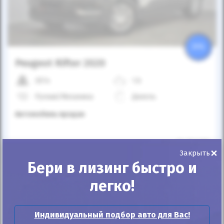
25%
Peugeot Rifter 2020
207к
1.6
Ручная/Механика
Дизель
Автомобиль продан
ID: 834205
×
Закрыть
Бери в лизинг быстро и
легко!
Индивидуальный подбор авто для Вас!