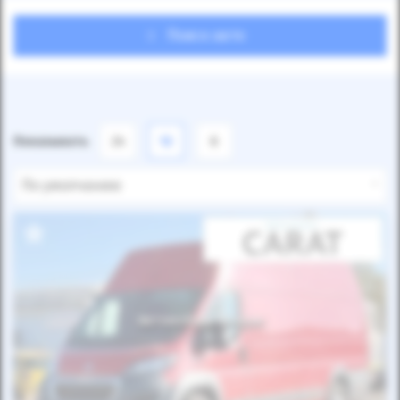
Поиск авто
Показывать
24
12
6
По умолчанию
Автомобиль продан