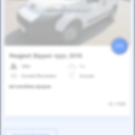
Автомобиль продан
25%
Peugeot Bipper груз. 2010
188к
1.4
Ручная/Механика
Бензин
Автомобиль продан
ID: 11369