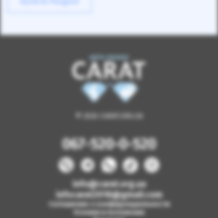
Купити Peugeot
© 2026 CARAT.ORG.UA
067-520-0-520
info@carat.org.ua
infocarat2018@gmail.com
Соглашение о конфиденциальности
Условия и положения