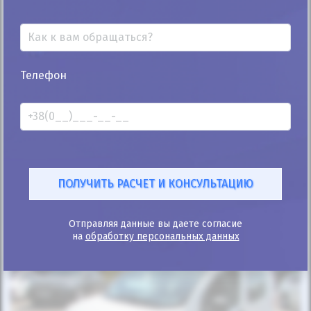
25%
Телефон
Peugeot Bipper груз. 2010
189к
1.3
Ручная/Механика
Дизель
Автомобиль продан
ID: 455091
Отправляя данные вы даете согласие
на
обработку персональных данных