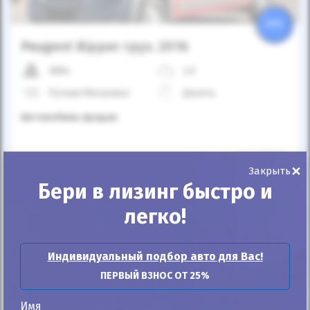
25%
Peugeot Bipper груз. 2016
388к
2.0
Ручная/Механика
Дизель
Автомобиль продан
ID: 1257964
×
Закрыть
Бери в лизинг быстро и
легко!
Индивидуальный подбор авто для Вас!
ПЕРВЫЙ ВЗНОС ОТ 25%
Автомобиль продан
Имя