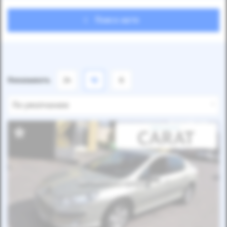
Поиск авто
Показывать
24
12
6
По умолчанию
Автомобиль продан