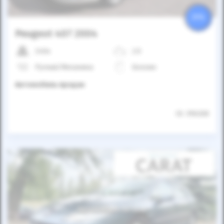
25%
Peugeot 407 2004
240к
2.0
Ручная/Механика
Бензин
Автомобиль продан
ID: 396268
Автомобиль продан