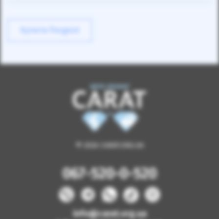
Купити Peugeot
© 2026 CARAT.ORG.UA
067-520-0-520
info@carat.org.ua