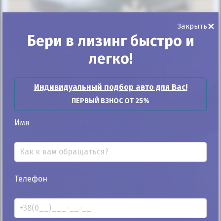
×
Закрыть
Бери в лизинг быстро и
25%
легко!
Peugeot 407 2008
178к
2.7
Индивидуальный подбор авто для Вас!
Автомат
Дизель
ПЕРВЫЙ ВЗНОС ОТ 25%
Автомобиль продан
Имя
ID: 282470
Телефон