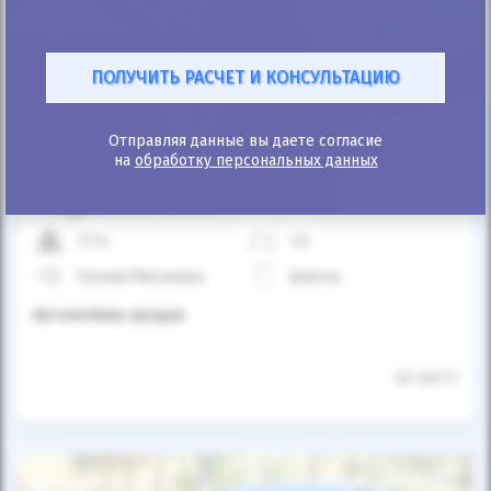
Автомобиль продан
Отправляя данные вы даете согласие
на
обработку персональных данных
25%
Peugeot 407 2008
177к
1.6
Ручная/Механика
Дизель
Автомобиль продан
ID: 69171