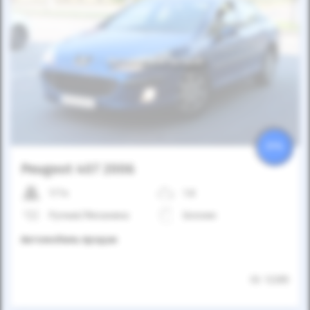
Автомобиль продан
25%
Peugeot 407 2006
177к
1.8
Ручная/Механика
Бензин
Автомобиль продан
ID: 12285