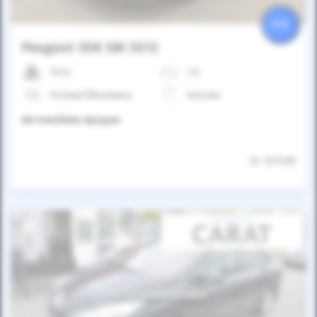
25%
Peugeot 308 SW 2012
197к
1.6
Ручная/Механика
Бензин
Автомобиль продан
ID: 307408
Автомобиль продан