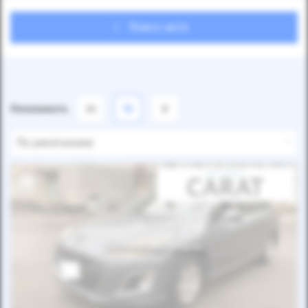
Поиск авто
Показывать
24
12
6
По умолчанию
Автомобиль продан