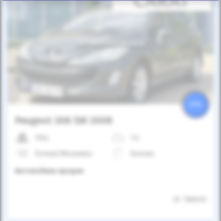
Автомобиль продан
25%
Peugeot 308 SW 2008
155к
1.6
Ручная/Механика
Бензин
Автомобиль продан
ID: 168040