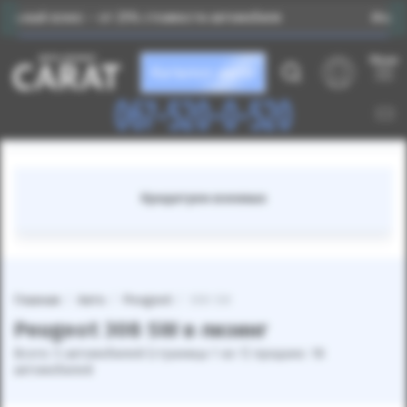
 – от 25% стоимости автомобиля
Индивидуальный по
Меню
Каталог авто
067-520-0-520
Кредитуем военных
Главная
Авто
Peugeot
308 SW
Peugeot 308 SW в лизинг
Всего: 5 автомобилей (страница 1 из 1) продано: 18
автомобилей