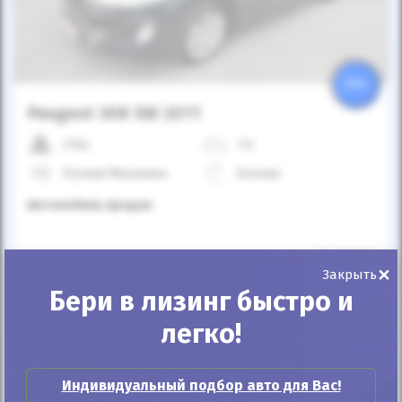
25%
Peugeot 308 SW 2011
210к
1.6
Ручная/Механика
Бензин
Автомобиль продан
ID: 198981
×
Закрыть
Бери в лизинг быстро и
легко!
Индивидуальный подбор авто для Вас!