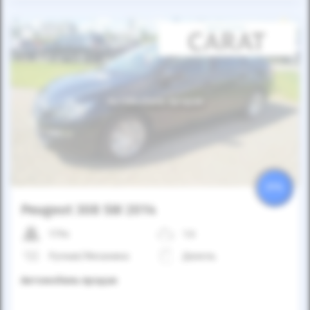
Автомобиль продан
25%
Peugeot 308 SW 2014
179к
1.6
Ручная/Механика
Дизель
Автомобиль продан