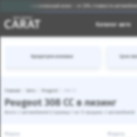
Первоначальный взнос – от 25% стоимости автомобиля
Каталог авто
Кредитуем военных
Срок лиз
Главная
Авто
Peugeot
308 CC
Peugeot 308 CC в лизинг
Всего: 2 автомобилей (страница 1 из 1) продано: 2 автомобилей
Марка
Модель