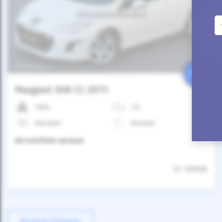
Автомобиль продан
25%
Peugeot 308 CC 2011
109к
1.6
Автомат
Бензин
Автомобиль продан
ID: 206688
Купити Peugeot