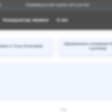
Индивидуальный подбор авто для Вас
Большой
Калькулятор лизинга
О нас
Официальное соглашение б
инга от 12 до 48 месяцев
к доллару
Год