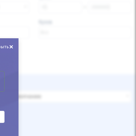
Кузов
×
рыть
По умолчанию