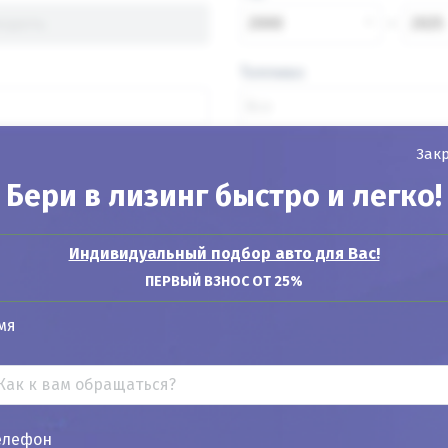
2000
2025
Топливо
Зак
Бери в лизинг быстро и легко!
Найти авто
Индивидуальный подбор авто для Вас!
ПЕРВЫЙ ВЗНОС ОТ 25%
Показывать
24
12
6
мя
елефон