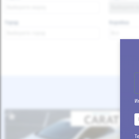
Город
Коробка
И
Т