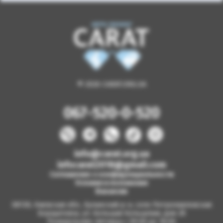
© 2026 CARAT.ORG.UA
067-520-0-520
info@carat.org.ua
infocarat2018@gmail.com
Соглашение о конфиденциальности
Условия и положения
Вакансии
08130, Киевская обл., Бучанский р-н, село Петропавловская
Борщаговка, ул. Большая Кольцевая, дом 2б
Понедельник-пятница с 09.00 до 18.00