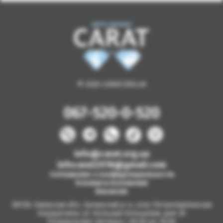
© 2026 CARAT.ORG.UA
067-520-0-520
info@carat.org.ua
infocarat2018@gmail.com
Соглашение о конфиденциальности
Условия и положения
Вакансии
08130, Киевская обл., Бучанский р-н, село Петропавловская
Борщаговка, ул. Большая Кольцевая, дом 2б
Понедельник-пятница с 09.00 до 18.00