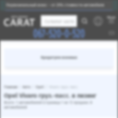
Первоначальный взнос – от 25% стоимости автомобиля
Меню
Каталог авто
067-520-0-520
Кредитуем военных
Главная
Авто
Opel
Vivaro груз.-пасс.
Opel Vivaro груз.-пасс. в лизинг
Всего: 1 автомобилей (страница 1 из 1) продано: 8
автомобилей