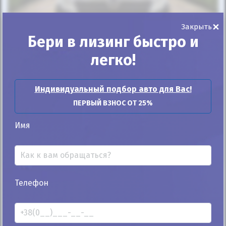
×
Закрыть
Бери в лизинг быстро и
25%
легко!
Opel Movano пасс. 2015
313к
2.3
Индивидуальный подбор авто для Вас!
Ручная/Механика
Дизель
ПЕРВЫЙ ВЗНОС ОТ 25%
Автомобиль продан
Имя
ID: 293434
Телефон