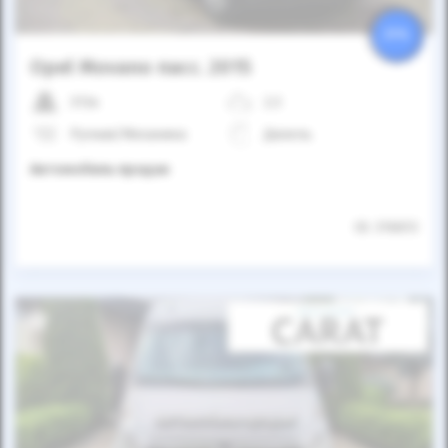
25%
Opel Movano пасс. 2015
313к
2.3
Ручная/Механика
Дизель
Автомобиль продан
ID: 316613
Автомобиль продан