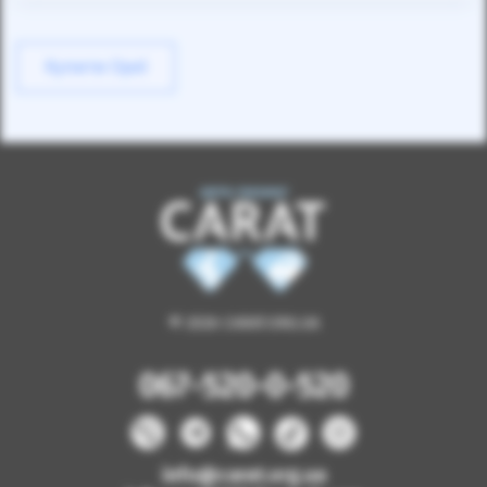
Купити Opel
© 2026 CARAT.ORG.UA
067-520-0-520
info@carat.org.ua