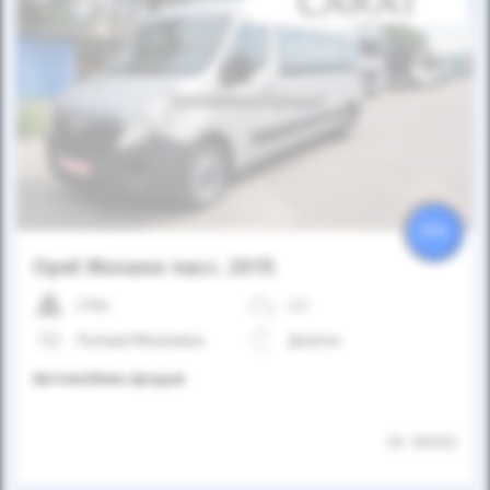
Автомобиль продан
25%
Opel Movano пасс. 2015
276к
2.3
Ручная/Механика
Дизель
Автомобиль продан
ID: 165322