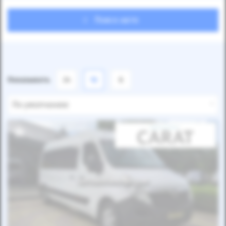
Поиск авто
Показывать
24
12
6
По умолчанию
Автомобиль продан