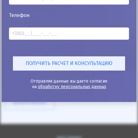
25%
Телефон
Nissan X-Terra 2013
173к
4.0
Автомат
Бензин
Автомобиль продан
ID: 1171132
Отправляя данные вы даете согласие
на
обработку персональных данных
Купити Nissan