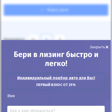
Поиск авто
Показывать
24
12
6
×
Закрыть
По умолчанию
Бери в лизинг быстро и
легко!
Индивидуальный подбор авто для Вас!
ПЕРВЫЙ ВЗНОС ОТ 25%
Автомобиль продан
Имя