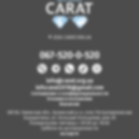
© 2026 CARAT.ORG.UA
067-520-0-520
info@carat.org.ua
infocarat2018@gmail.com
Соглашение о конфиденциальности
Условия и положения
Вакансии
08130, Киевская обл., Бучанский р-н, село Петропавловская
Борщаговка, ул. Большая Кольцевая, дом 2б
Понедельник-пятница с 09.00 до 18.00
Суббота по договоренности
на карте