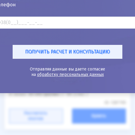
елефон
25%
Nissan Titan 2019
28к
5.6
Отправляя данные вы даете согласие
на
обработку персональных данных
Автомат
Бензин
35 000
$
1 580 250
грн
Цена:
/
В лизинг:
53 492
грн
/мес
(1 185
$
/мес )
ID: 1287705
Рассчитать
Купить
платеж