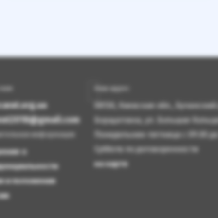
 нам
Наш адрес
arat.org.ua
08130, Киевская обл., Бучански
arat2018@gmail.com
Борщаговка, ул. Большая Кольце
Понедельник-пятница с 09.00 до
ительная информация
Суббота по договоренности
шение о
на карте
денциальности
я и положения
сии