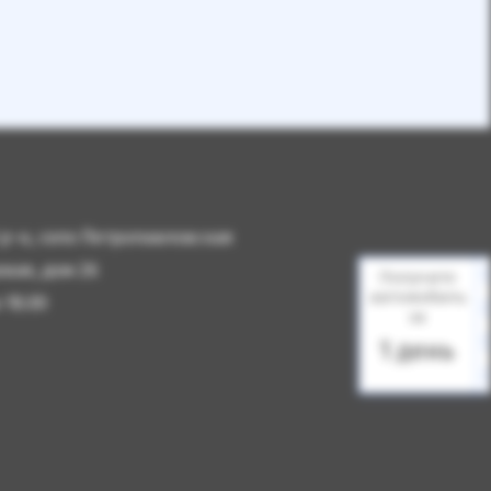
й р-н, село Петропавловская
вая, дом 2б
Получите
автомобиль
 18.00
за
1 день