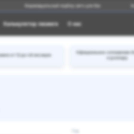
Индивидуальный подбор авто для Вас
Большой 
Калькулятор лизинга
О нас
Официальное соглашение б
инга от 12 до 48 месяцев
к доллару
Год