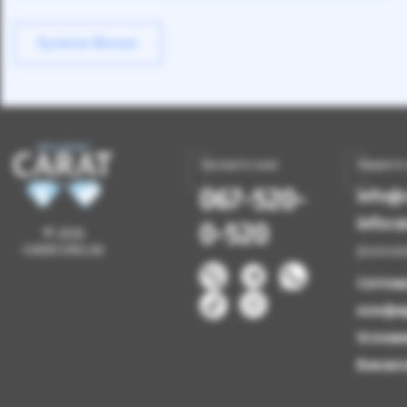
Купити Nissan
Звоните нам
Пишите
067-520-
info@c
infoc
0-520
© 2026
CARAT.ORG.UA
Дополн
Согла
конфи
Услови
Вакан