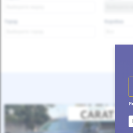
Город
Коробка
И