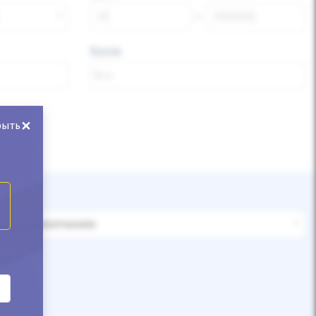
Кузов
×
рыть
По умолчанию