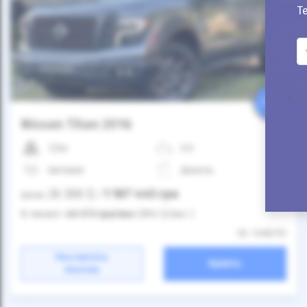
Т
25%
Nissan Titan 2016
123к
5.0
Автомат
Дизель
26 300
$
1 187 445
грн
Цена:
/
В лизинг:
40 373
грн
/мес
(894
$
/мес )
ID: 1406751
Рассчитать
Купить
платеж