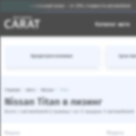
Первоначальный взнос – от 25% стоимости автомобиля
Каталог авто
Кредитуем военных
Срок лиз
Главная
Авто
Nissan
Titan
Nissan Titan в лизинг
Всего: 2 автомобилей (страница 1 из 1) продано: 9 автомобилей
Марка
Модель