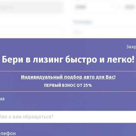
2000
2025
Топливо
Зак
Бери в лизинг быстро и легко!
Найти авто
Индивидуальный подбор авто для Вас!
ПЕРВЫЙ ВЗНОС ОТ 25%
Показывать
24
12
6
мя
елефон