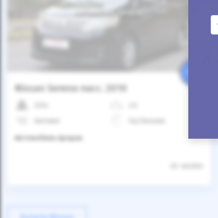
Автомобиль продан
25%
Nissan Serena пасс. 2010
222к
2.0
Автомат
Газ/Бензин
Автомобиль продан
ID: 464504
Купити Nissan