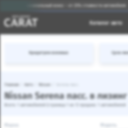
Первоначальный взнос – от 25% стоимости автомобиля
Каталог авто
Кредитуем военных
Срок лиз
Главная
Авто
Nissan
Serena пасс.
Nissan Serena пасс. в лизинг
Всего: 1 автомобилей (страница 1 из 1) продано: 1 автомобилей
Марка
Модель