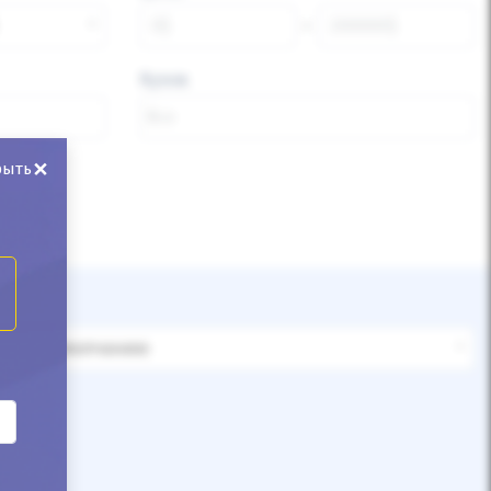
Кузов
×
рыть
По умолчанию