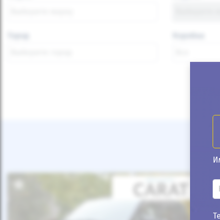
Город
Коробка
И
Т