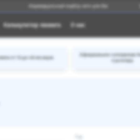
Индивидуальный подбор авто для Вас
Большой
Калькулятор лизинга
О нас
Официальное соглашение б
инга от 12 до 48 месяцев
к доллару
Год