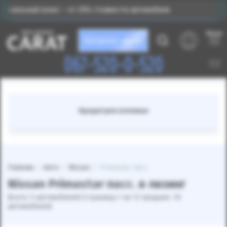
знос – от 25% стоимости автомобиля
Индивидуальны
Меню
Каталог авто
067-520-0-520
Кредитуем военных
Главная
Авто
Nissan
Primastar пасс.
Nissan Primastar пасс. в лизинг
Всего: 5 автомобилей (страница 1 из 1) продано: 10
автомобилей