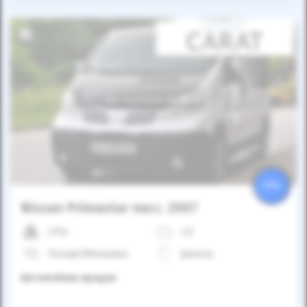
Автомобиль продан
25%
Nissan Primastar пасс. 2007
275к
2.0
Ручная/Механика
Дизель
Автомобиль продан