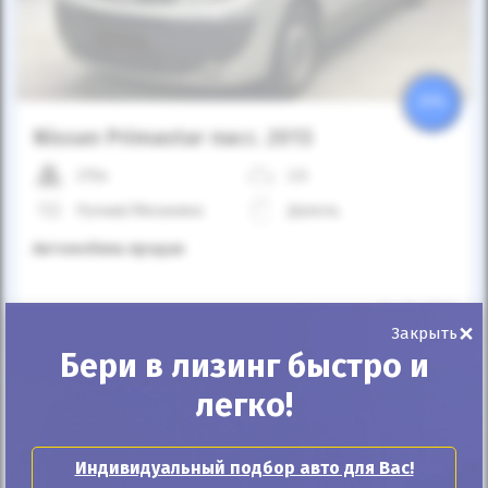
25%
Nissan Primastar пасс. 2013
215к
2.0
Ручная/Механика
Дизель
Автомобиль продан
ID: 1042510
×
Закрыть
Бери в лизинг быстро и
легко!
Индивидуальный подбор авто для Вас!