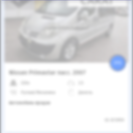
Автомобиль продан
25%
Nissan Primastar пасс. 2007
320к
2.5
Ручная/Механика
Дизель
Автомобиль продан
ID: 873959