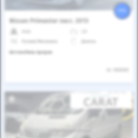
25%
Nissan Primastar пасс. 2013
342к
2.0
Ручная/Механика
Дизель
Автомобиль продан
ID: 1050505
Автомобиль продан