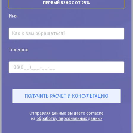
ПЕРВЫЙ ВЗНОС ОТ 25%
Автомобиль продан
Имя
25%
Телефон
Nissan Primastar пасс. 2007
209к
2.0
Ручная/Механика
Дизель
Автомобиль продан
ID: 989556
Отправляя данные вы даете согласие
на
обработку персональных данных