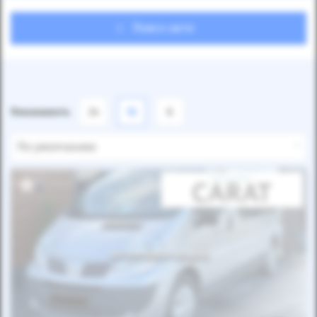
Поиск авто
Показывать
24
12
6
По умолчанию
Автомобиль продан