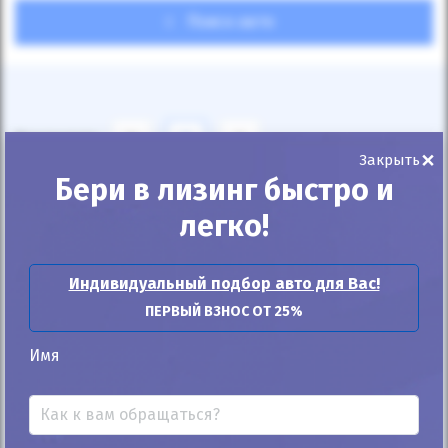
Поиск авто
Показывать
24
12
6
×
Закрыть
Бери в лизинг быстро и
По умолчанию
легко!
Индивидуальный подбор авто для Вас!
ПЕРВЫЙ ВЗНОС ОТ 25%
Автомобиль продан
Имя