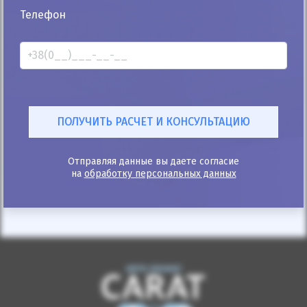
25%
Телефон
Mercedes-Benz Sprinter пасс. 2017
363к
2.1
Автомат
Дизель
Автомобиль продан
ID: 374376
Отправляя данные вы даете согласие
на
обработку персональных данных