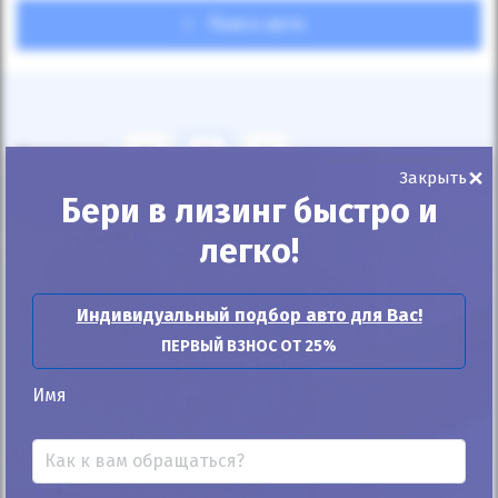
Поиск авто
Показывать
24
12
6
×
Закрыть
Бери в лизинг быстро и
По умолчанию
легко!
Индивидуальный подбор авто для Вас!
ПЕРВЫЙ ВЗНОС ОТ 25%
Автомобиль продан
Имя