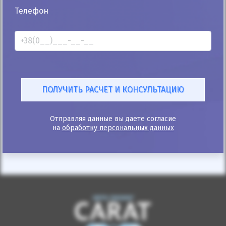
25%
Телефон
Mercedes-Benz GLK-Class 2008
253к
3.0
Типтроник
Дизель
Автомобиль продан
ID: 452683
Отправляя данные вы даете согласие
на
обработку персональных данных