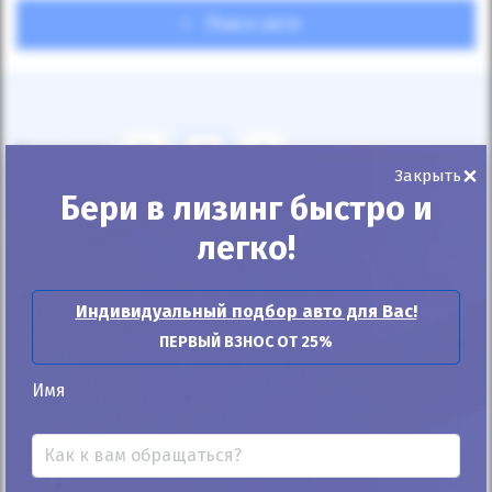
Поиск авто
Показывать
24
12
6
×
Закрыть
Бери в лизинг быстро и
По умолчанию
легко!
Индивидуальный подбор авто для Вас!
ПЕРВЫЙ ВЗНОС ОТ 25%
Автомобиль продан
Имя