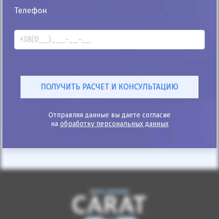
25%
Телефон
Toyota Rav 4 2002
333к
2.0
Ручная/Механика
Дизель
Автомобиль продан
ID: 441308
Отправляя данные вы даете согласие
на
обработку персональных данных