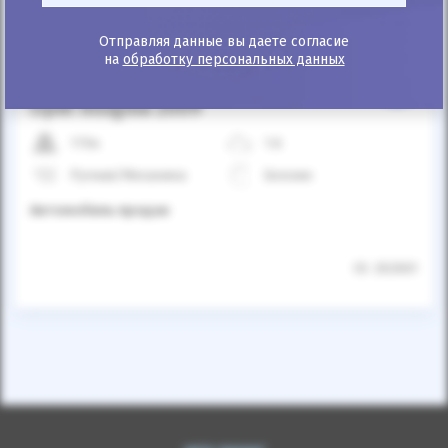
Отправляя данные вы даете согласие
на
обработку персональных данных
25%
Opel Insignia 2009
170к
1.6
Ручная/Механика
Бензин
Автомобиль продан
ID: 262661