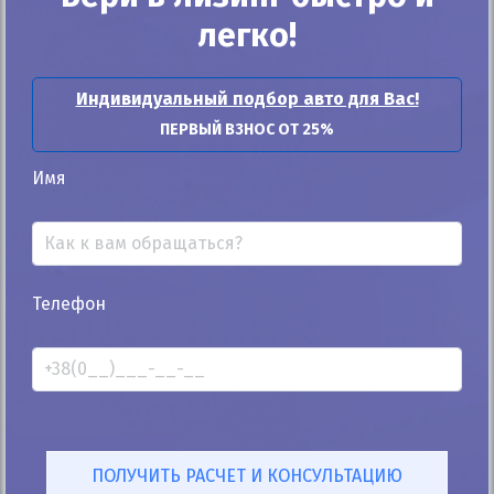
25%
легко!
Kia Sorento 2005
293к
3.5
Индивидуальный подбор авто для Вас!
Автомат
Газ/Бензин
ПЕРВЫЙ ВЗНОС ОТ 25%
Автомобиль продан
Имя
ID: 779079
Телефон
Автомобиль продан