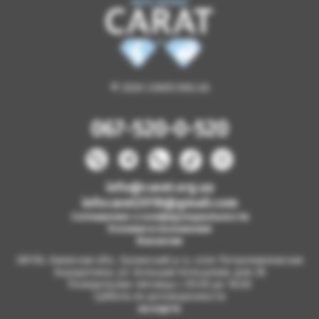
© 2026 CARAT.ORG.UA
067-520-0-520
info@carat.org.ua
infocarat2018@gmail.com
Соглашение о конфиденциальности
Условия и положения
Вакансии
08130, Киевская обл., Бучанский р-н, село Петропавловская
Борщаговка, ул. Большая Кольцевая, дом 2б
Понедельник-пятница с 09.00 до 18.00
Суббота по договоренности
на карте