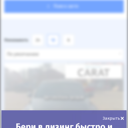
Поиск авто
Показывать
24
12
6
По умолчанию
Автомобиль продан
×
Закрыть
Бери в лизинг быстро и