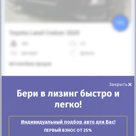
25%
Toyota Land Cruiser 2020
48к
4.5
Автомат
Дизель
Автомобиль продан
×
ID: 912319
Закрыть
Бери в лизинг быстро и
легко!
Индивидуальный подбор авто для Вас!
ПЕРВЫЙ ВЗНОС ОТ 25%