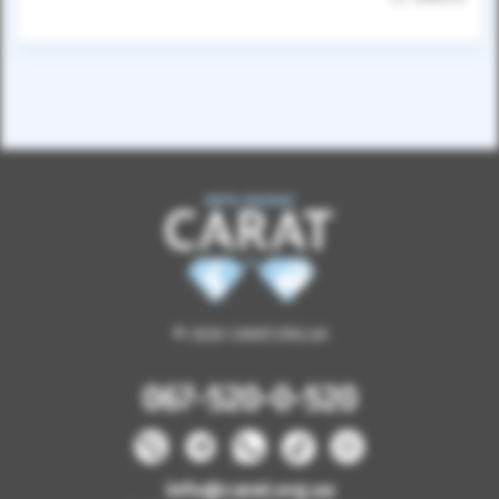
© 2026 CARAT.ORG.UA
067-520-0-520
info@carat.org.ua