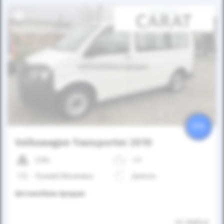
Автомобиль продан
25%
Volkswagen Transporter 2010
278к
1.9
Ручная/Механика
Дизель
Автомобиль продан
ID: 568040