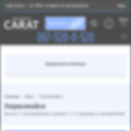
 – от 25% стоимости автомобиля
Индивидуальный по
Меню
Каталог авто
067-520-0-520
Кредитуем военных
Главная
Авто
Первомайск
Первомайск
Всього: 5 автомобілей (сторінка 1 з 1) продано: 6 автомобілей