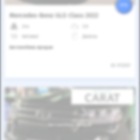
25%
Mercedes-Benz GLE-Class 2022
24к
3.0
Автомат
Дизель
Автомобиль продан
ID: 912337
Автомобиль продан