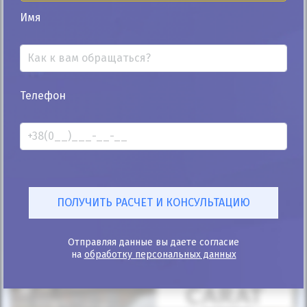
Автомобиль продан
Имя
25%
Телефон
Mercedes-Benz GLE-Class 2022
23к
2.9
Автомат
Дизель
Автомобиль продан
ID: 874139
Отправляя данные вы даете согласие
на
обработку персональных данных