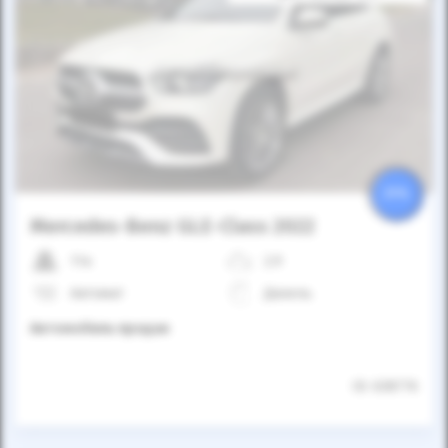
Автомобиль продан
25%
Mercedes-Benz GLE-Class 2022
11к
2.9
Автомат
Дизель
Автомобиль продан
ID: 638776