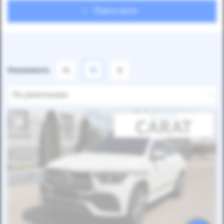
Поиск авто
Показывать
24
12
6
По умолчанию
Автомобиль продан