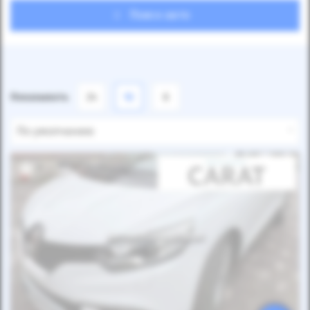
Поиск авто
Показывать
24
12
6
По умолчанию
Автомобиль продан