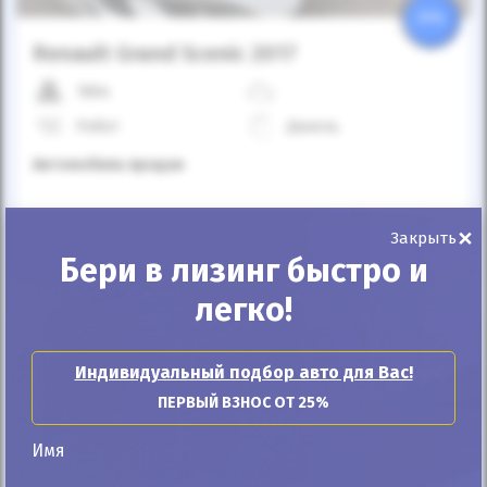
25%
Renault Grand Scenic 2017
180к
Робот
Дизель
Автомобиль продан
×
ID: 581566
Закрыть
Бери в лизинг быстро и
легко!
Индивидуальный подбор авто для Вас!
ПЕРВЫЙ ВЗНОС ОТ 25%
Автомобиль продан
Имя