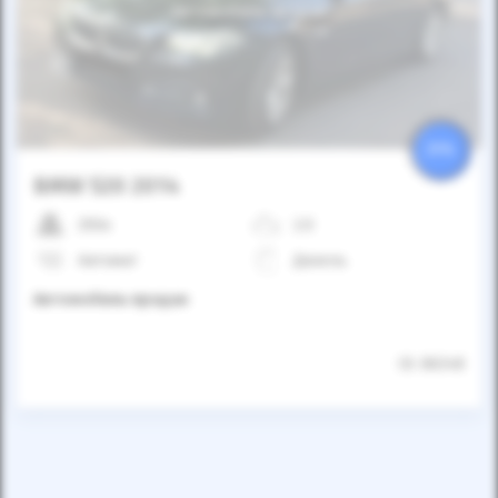
Автомобиль продан
25%
BMW 520 2014
250к
2.0
Автомат
Дизель
Автомобиль продан
ID: 86348