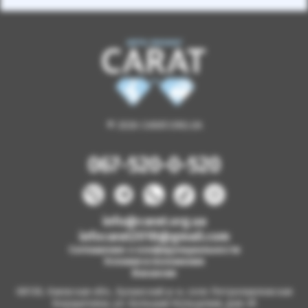
© 2026 CARAT.ORG.UA
067-520-0-520
info@carat.org.ua
infocarat2018@gmail.com
Соглашение о конфиденциальности
Условия и положения
Вакансии
08130, Киевская обл., Бучанский р-н, село Петропавловская
Борщаговка, ул. Большая Кольцевая, дом 2б