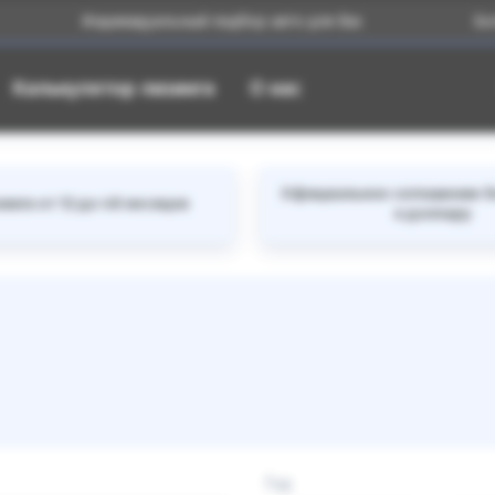
Индивидуальный подбор авто для Вас
Большой 
Калькулятор лизинга
О нас
Официальное соглашение б
инга от 12 до 48 месяцев
к доллару
Год