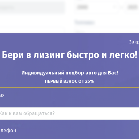
2000
2025
Топливо
Зак
Бери в лизинг быстро и легко!
Найти авто
Индивидуальный подбор авто для Вас!
ПЕРВЫЙ ВЗНОС ОТ 25%
мя
Показывать
24
12
6
елефон