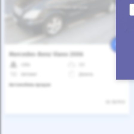
Автомобиль продан
25%
Mercedes-Benz Viano 2006
430к
3.0
Автомат
Дизель
Автомобиль продан
ID: 567913