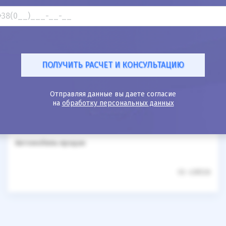
Автомобиль продан
25%
Kia Sorento 2005
Отправляя данные вы даете согласие
на
обработку персональных данных
280к
2.5
Автомат
Дизель
Автомобиль продан
ID: 438526