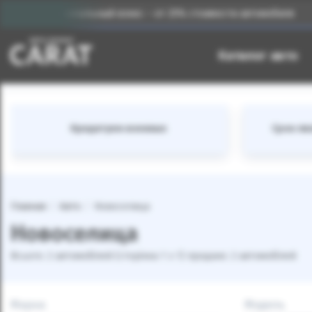
Первоначальный взнос – от 25% стоимости автомобиля
Каталог авто
Кредитуем военных
Срок лиз
Главная
Авто
Новоселица
Новоселица
Всього: 2 автомобілей (сторінка 1 з 1) продано: 2 автомобілей
Марка
Модель