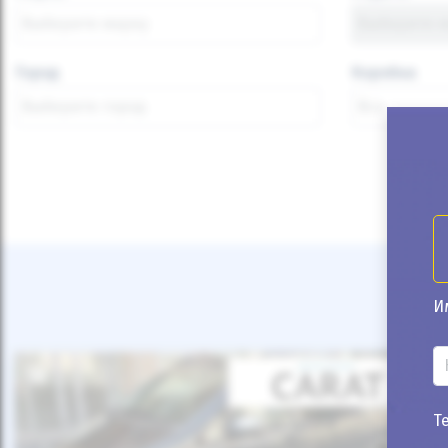
Город
Коробка
И
Т