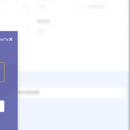
Кузов
×
рыть
По умолчанию