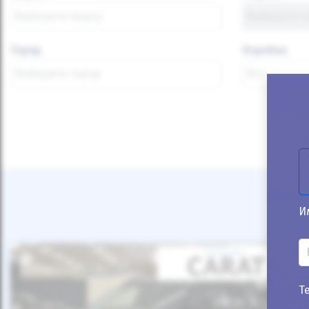
Город
Коробка
И
Т