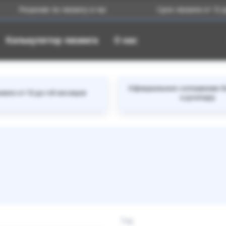
шение по лизингу в час
Срок лизинга от 12 до 48 ме
Калькулятор лизинга
О нас
Официальное соглашение б
инга от 12 до 48 месяцев
к доллару
Год