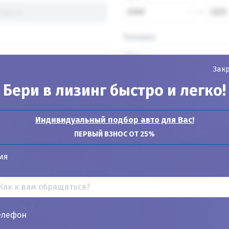
2000
2025
Топливо
Зак
Бери в лизинг быстро и легко!
Найти авто
Индивидуальный подбор авто для Вас!
ПЕРВЫЙ ВЗНОС ОТ 25%
мя
Показывать
24
12
6
елефон