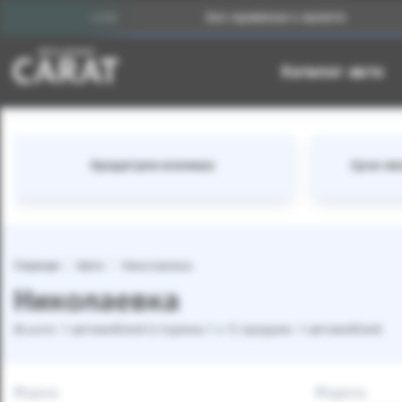
анных авто
Без привязки к валюте
Ре
Каталог авто
Кредитуем военных
Срок лиз
Главная
Авто
Николаевка
Николаевка
Всього: 1 автомобілей (сторінка 1 з 1) продано: 1 автомобілей
Марка
Модель