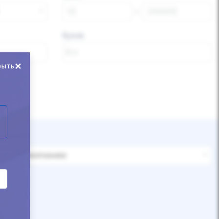
Кузов
×
рыть
По умолчанию