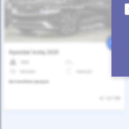
Автомобиль продан
25%
Hyundai Ioniq 2025
1000
Автомат
Электро
Автомобиль продан
ID: 1247788