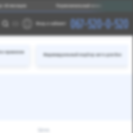
сяцев
Первоначальный взнос – от 25% стоимости ав
067-520-0-520
Вход в кабинет
ез привязки
Индивидуальный подбор авто для Вас
Цена