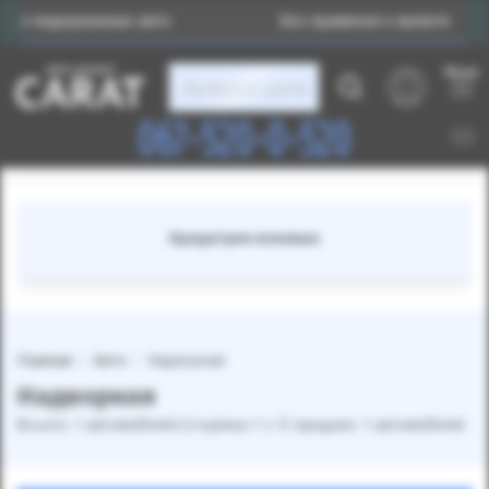
и подержанных авто
Без привязки к валюте
Меню
Каталог авто
067-520-0-520
Кредитуем военных
Главная
Авто
Надворная
Надворная
Всього: 1 автомобілей (сторінка 1 з 1) продано: 1 автомобілей