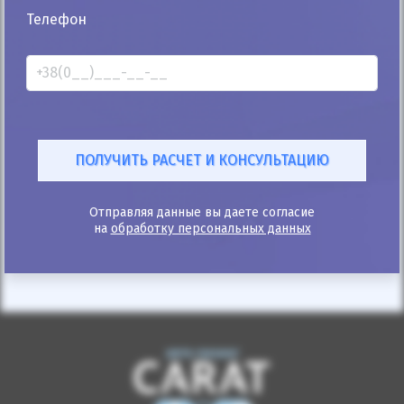
25%
Телефон
Mercedes-Benz Sprinter пасс. 2016
340к
2.1
Ручная/Механика
Дизель
Автомобиль продан
ID: 374353
Отправляя данные вы даете согласие
на
обработку персональных данных