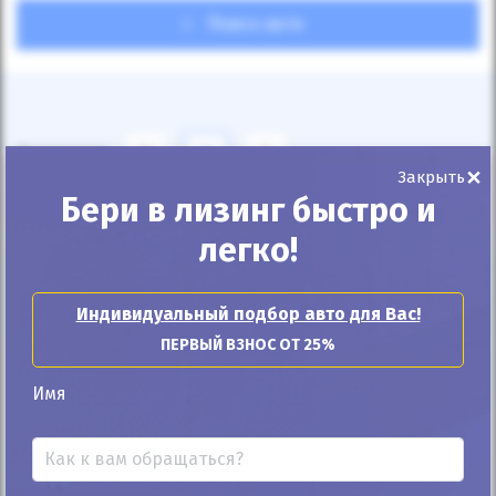
Поиск авто
Показывать
24
12
6
×
Закрыть
Бери в лизинг быстро и
По умолчанию
легко!
Индивидуальный подбор авто для Вас!
ПЕРВЫЙ ВЗНОС ОТ 25%
Автомобиль продан
Имя