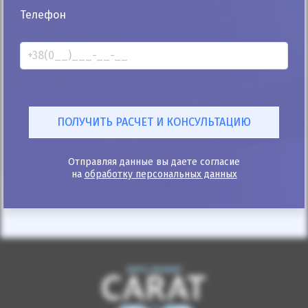
25%
Телефон
Volkswagen Tiguan 2018
58к
2.0
Автомат
Бензин
Автомобиль продан
ID: 612344
Отправляя данные вы даете согласие
на
обработку персональных данных