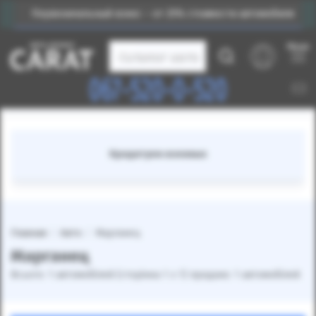
Первоначальный взнос – от 25% стоимости автомобиля
Меню
Каталог авто
067-520-0-520
Кредитуем военных
Главная
Авто
Марганец
Марганец
Всього: 1 автомобілей (сторінка 1 з 1) продано: 1 автомобілей