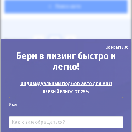
Поиск авто
Показывать
24
12
6
×
Закрыть
Бери в лизинг быстро и
По умолчанию
легко!
Индивидуальный подбор авто для Вас!
ПЕРВЫЙ ВЗНОС ОТ 25%
Автомобиль продан
Имя