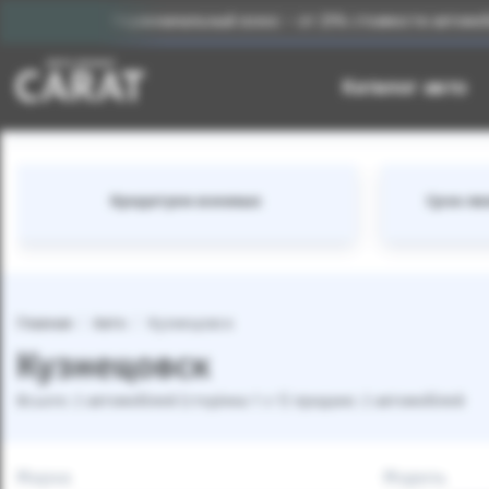
Первоначальный взнос – от 25% стоимости автомобиля
Каталог авто
Кредитуем военных
Срок лиз
Главная
Авто
Кузнецовск
Кузнецовск
Всього: 2 автомобілей (сторінка 1 з 1) продано: 2 автомобілей
Марка
Модель