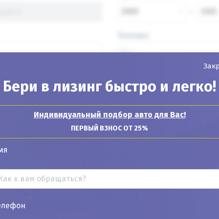
2000
2025
Топливо
Зак
Бери в лизинг быстро и легко!
Найти авто
Индивидуальный подбор авто для Вас!
ПЕРВЫЙ ВЗНОС ОТ 25%
мя
Показывать
24
12
6
елефон