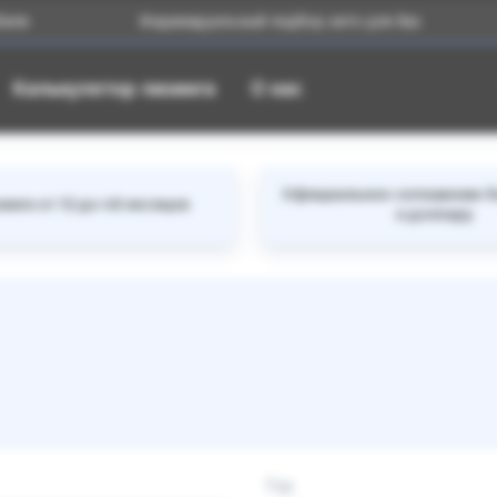
Индивидуальный подбор авто для Вас
Бо
Калькулятор лизинга
О нас
Официальное соглашение б
инга от 12 до 48 месяцев
к доллару
Год