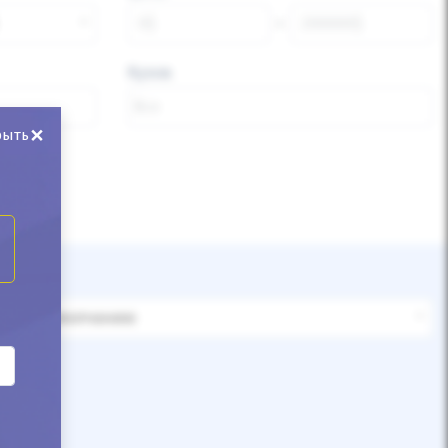
Кузов
×
рыть
По умолчанию