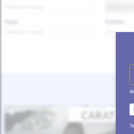
Город
Коробка
И
Т