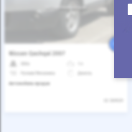
Автомобиль продан
25%
Nissan Qashqai 2007
300к
1.4
Ручная/Механика
Дизель
Автомобиль продан
ID: 569539