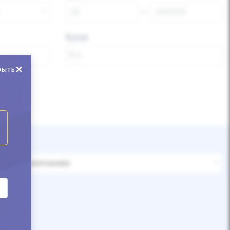
Кузов
×
рыть
По умолчанию