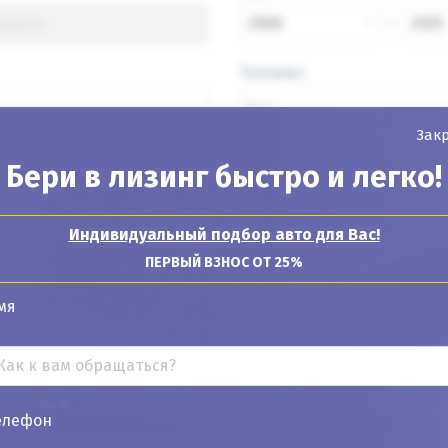
2000
2025
Топливо
Зак
Бери в лизинг быстро и легко!
Найти авто
Индивидуальный подбор авто для Вас!
ПЕРВЫЙ ВЗНОС ОТ 25%
мя
Показывать
24
12
6
елефон