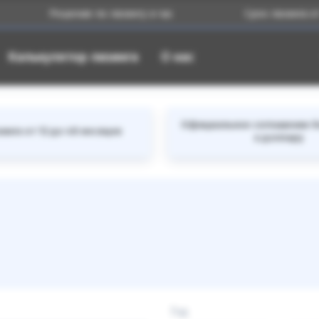
Решение по лизингу в час
Срок лизинга от 12 до 48 
Калькулятор лизинга
О нас
Официальное соглашение б
инга от 12 до 48 месяцев
к доллару
Год