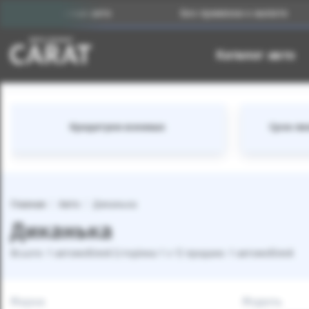
ржанных авто
Без привязки к валюте
Каталог авто
Кредитуем военных
Срок лиз
Главная
Авто
Диканька
Диканька
Всього: 1 автомобілей (сторінка 1 з 1) продано: 1 автомобілей
Марка
Модель