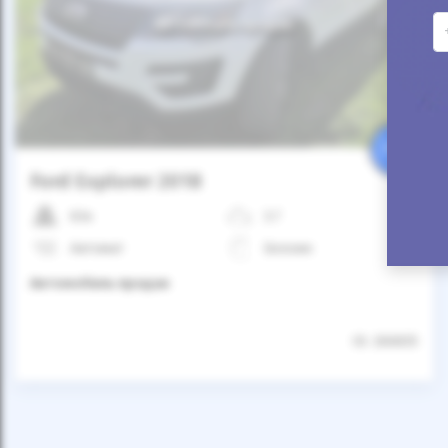
Автомобиль продан
25%
Ford Explorer 2018
63к
3.7
Автомат
Бензин
Автомобиль продан
ID: 266835