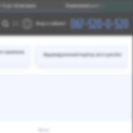
месяцев
Первоначальный взнос – от 25% стоимости 
067-520-0-520
Вход в кабинет
ез привязки
Индивидуальный подбор авто для Вас
Цена