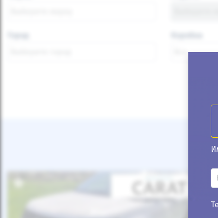
Город
Коробка
И
Т