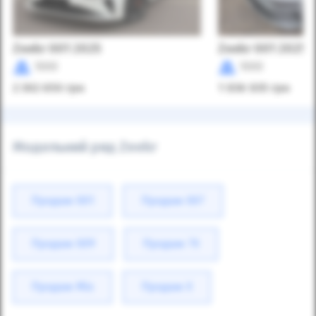
Zeekr 001 2025
Zeekr 001 2025
1000
1000
2 302 650
грн
1 936 935
грн
Модельний ряд Zeekr
Продаж 001
Продаж 007
Продаж 009
Продаж 7X
Продаж Mix
Продаж X