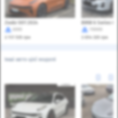
Zeekr 001 2024
BMW 6 Series GT
6000
110000
2 117 535
грн
2 054 325
грн
Інші авто цієї моделі