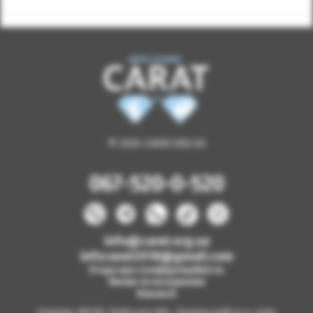
© 2026 CARAT.ORG.UA
067-520-0-520
info@carat.org.ua
infocarat2018@gmail.com
Угода про конфіденційність
Умови та положення
Вакансії
Україна, 08130, Київська обл., Бучанський р-н, село