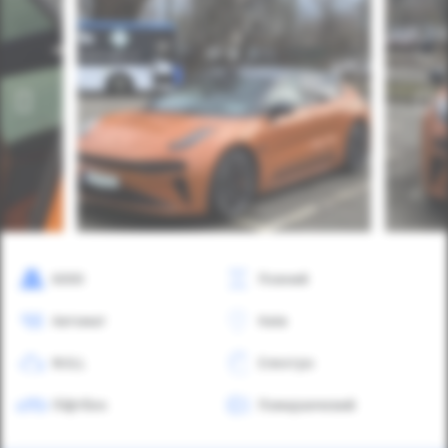
6000
Повний
Автомат
Київ
NULL
Електро
Ліфтбек
Помаранчевий