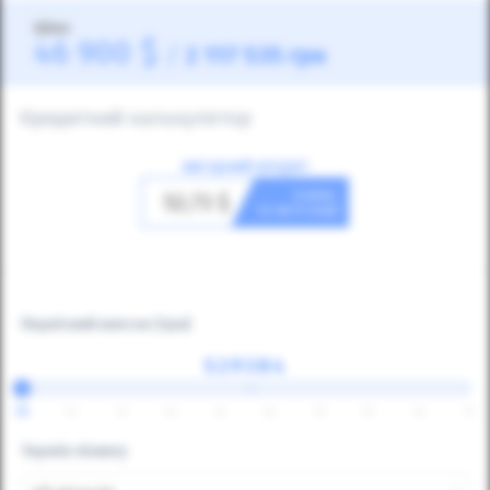
Ціна:
46 900
$
/
2 117 535
грн
Кредитний калькулятор
ВИГІДНИЙ КРЕДИТ
в день
52,73
$
та авто ваш!
Первісний внесок
(грн)
⇔
25
30
35
40
45
50
55
60
65
70
Термін лізингу