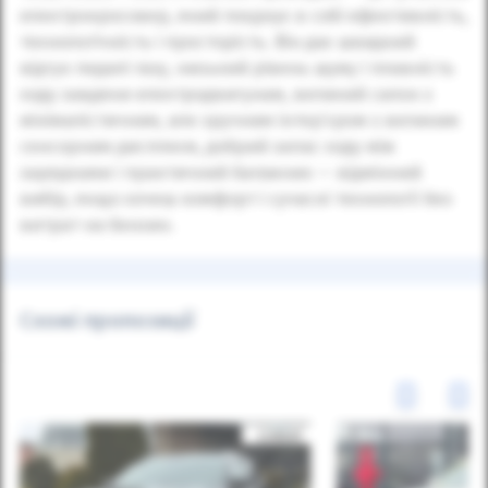
електрокросовер, який поєднує в собі ефективність,
технологічність і просторість. Він дає швидкий
відгук педалі газу, низький рівень шуму і плавність
ходу завдяки електродвигунам, великий салон з
мінімалістичним, але зручним інтер’єром з великим
сенсорним дисплеєм, добрий запас ходу між
зарядками і практичний багажник — відмінний
вибір, якщо хочеш комфорт і сучасні технології без
витрат на бензин.
Схожі пропозиції