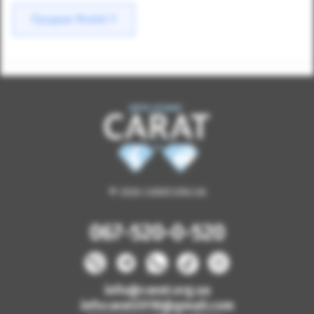
Продаж Model Y
© 2026 CARAT.ORG.UA
067-520-0-520
info@carat.org.ua
infocarat2018@gmail.com