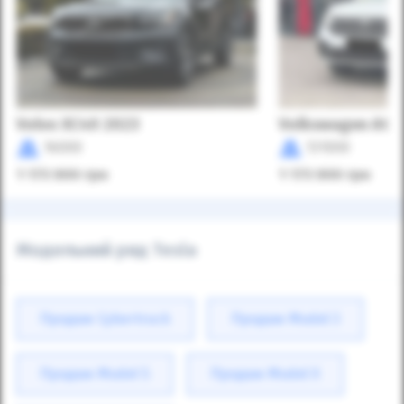
Volvo XC40 2023
Volkswagen Atla
16000
131000
1 173 900
грн
1 173 900
грн
Модельний ряд Tesla
Продаж Cybertruck
Продаж Model 3
Продаж Model S
Продаж Model X