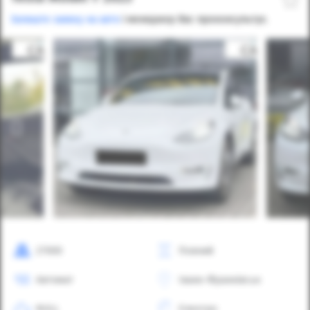
Залиште заявку на авто
і менеджер Вас проконсультує.
27000
Повний
Автомат
Івано-Франківськ
NULL
Електро