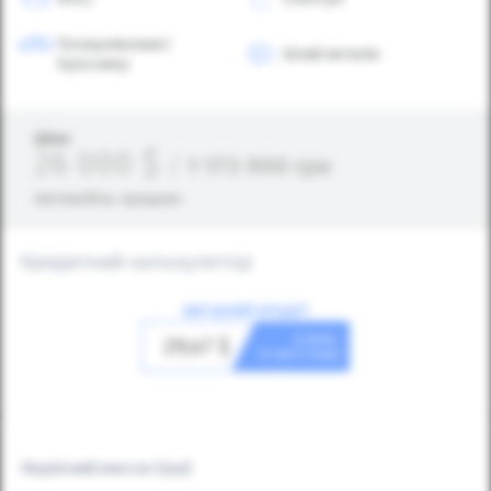
Позашляховик/
Білий металік
Кросовер
Ціна:
26 000
$
/
1 173 900
грн
Автомобіль продано
Кредитний калькулятор
ВИГІДНИЙ КРЕДИТ
в день
29,47
$
та авто ваш!
Первісний внесок
(грн)