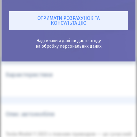
+38
067 520 05 20
* Калькулятор інформаційний, точний розрахунок після подання
заявки.
Надсилаючи дані ви даєте згоду
** Автоматичний розрахунок проводиться з мінімальним первісним
на
обробку персональних даних
внеском.
Характеристики
Опис автомобіля
Tesla Model Y 2023 з повним приводом — це сучасний