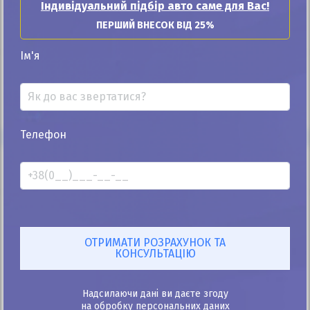
Індивідуальний підбір авто саме для Вас!
+38
067 520 05 20
ПЕРШИЙ ВНЕСОК ВІД 25%
Ім'я
* Калькулятор інформаційний, точний розрахунок після подання
заявки.
** Автоматичний розрахунок проводиться з мінімальним первісним
внеском.
Телефон
Характеристики
Безпека
ABD
ABS
Надсилаючи дані ви даєте згоду
на
обробку персональних даних
ESP