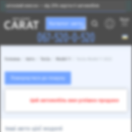
внесок — від 25% вартості автомобіля
Індивідуальни
Меню
Каталог авто
067-520-0-520
Головна
Авто
Tesla
Model Y
Tesla Model Y 2022
Повернутися до пошуку
Цей автомобіль вже успішно продано
Інші авто цієї моделі