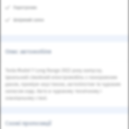
Парктроник
Шкіряний салон
Опис автомобіля
Tesla Model Y Long Range 2022 року випуску.
Ідеальний сімейний електромобіль з панорамним
дахом, преміум-акустикою, автопілотом та чудовим
запасом ходу. Авто в чудовому технічному і
зовнішньому стані.
Схожі пропозиції