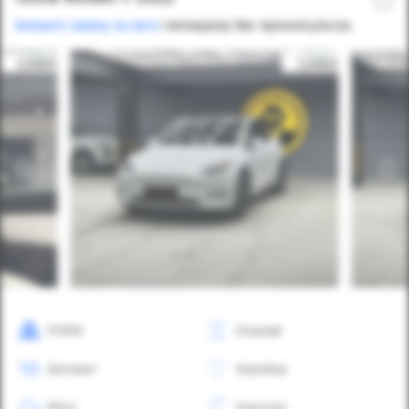
Залиште заявку на авто
і менеджер Вас проконсультує.
91000
Повний
Автомат
Чернівці
NULL
Електро