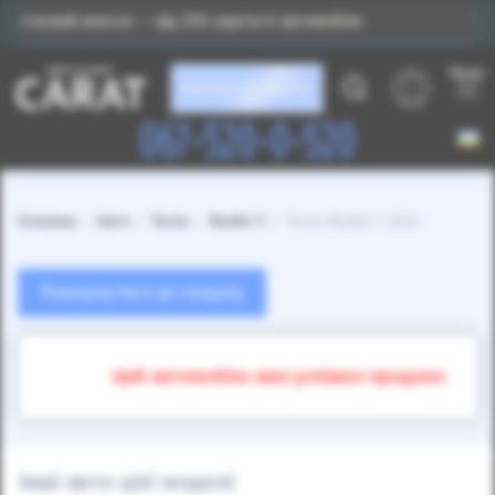
сок — від 25% вартості автомобіля
Індивідуальний п
Меню
Каталог авто
067-520-0-520
Головна
Авто
Tesla
Model Y
Tesla Model Y 2022
Повернутися до пошуку
Цей автомобіль вже успішно продано
Інші авто цієї моделі