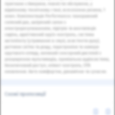
пригнане з Америки, повністю обслужене, у
відмінному технічному стані, всесезонна резина, 1
ключ. Комплектація Performance: панорамний
скляний дах, шкіряний салон з
електрорегулюванням, підігрів та вентиляція
сидінь, адаптивний круїз-контроль, система
автопілоту (утримання в смузі, асистенти руху),
датчики світла та дощу, парктроніки та камери
кругового огляду, великий сенсорний дисплей з
розширеною мультимедіа, преміальна аудіосистема,
безключовий доступ, клімат-контроль, OTA
оновлення. Авто комфортне, динамічне та сучасне.
Схожі пропозиції