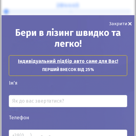
⇔
25
30
35
40
45
50
55
60
65
70
×
Закрити
Термін лізингу
Бери в лізинг швидко та
48 місяців
легко!
Індивідуальний підбір авто саме для Вас!
Щомісячний платіж:
ПЕРШИЙ ВНЕСОК ВІД 25%
38 715
грн
Ім'я
857
$
Придбати в лізинг
Телефон
Зв'язатись з продавцем: