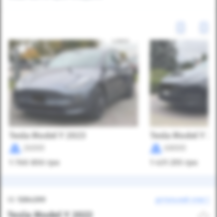
Tesla Model Y 2023
Tesla Model Y 2
26000
68000
1 760 850
грн
1 431 255
грн
ID:
1284299
детальний опис
Tesla Model Y 2022