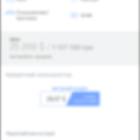
Позашляховик/
Білий
Кросовер
Ціна:
25 200
$
/
1 137 780
грн
Автомобіль продано
Кредитний калькулятор
ВИГІДНИЙ КРЕДИТ
в день
28,57
$
та авто ваш!
Первісний внесок
(грн)