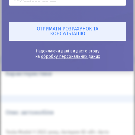
+38
067 520 05 20
* Калькулятор інформаційний, точний розрахунок після подання
заявки.
** Автоматичний розрахунок проводиться з мінімальним первісним
внеском.
Надсилаючи дані ви даєте згоду
на
обробку персональних даних
Характеристики
Опис автомобіля
Tesla Model Y 2022 року, батарея 82 кВт. Авто