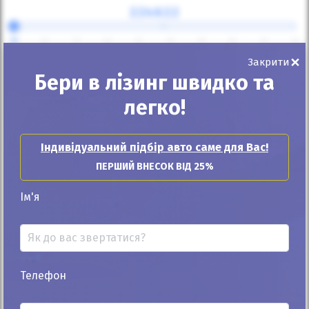
⇔
25
30
35
40
45
50
55
60
65
70
×
Закрити
Термін лізингу
Бери в лізинг швидко та
48 місяців
легко!
Щомісячний платіж:
Індивідуальний підбір авто саме для Вас!
30 723
грн
ПЕРШИЙ ВНЕСОК ВІД 25%
680
$
Ім'я
Придбати в лізинг
Телефон
Зв'язатись з продавцем: