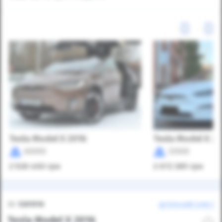
Tesla Model X 2016
Tesla Model X 2
60000
33000
2 528 400
грн
2 072 385
грн
ID:
1281910
детальний опис
Tesla Model X 2016