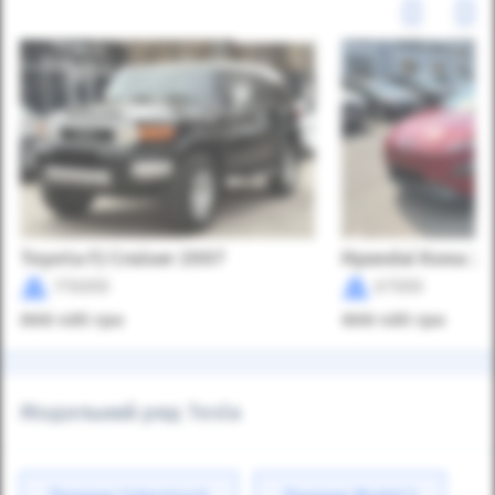
Toyota FJ Cruiser 2007
Hyundai Kona 2
176000
67000
898 485
грн
898 485
грн
Модельний ряд Tesla