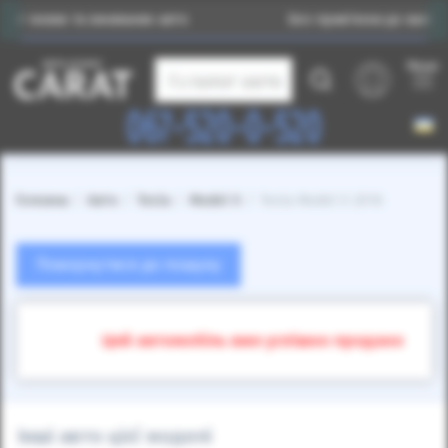
 та вживаних авто
Без прив’язки до валюти
Меню
Каталог авто
067-520-0-520
Головна
Авто
Tesla
Model X
Tesla Model X 2016
Повернутися до пошуку
Цей автомобіль вже успішно продано
Інші авто цієї моделі