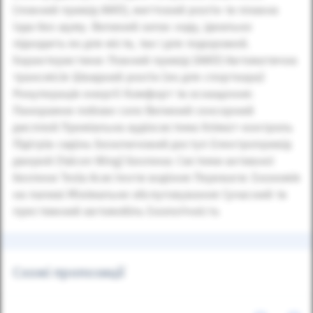
(повний привід AWD), миттєвий розгін та плавна
їзда без шуму. Великий запас ходу, ідеально
підходить як для міста, так і для подорожей.
Характеристики: Повний привід (AWD) Автоматична
трансмісія Швидкий розгін (як для спорткара)
Рекуперація енергії Комфорт та оснащення:
Панорамне лобове скло Великий сенсорний
дисплей Преміальна аудіосистема Клімат-контроль
Підігрів сидінь Безключовий доступ Електропривід
дверей (Falcon Wing) Безпека: Системи активної
безпеки Tesla Асистенти водіння Переваги: Економія
на паливі Мінімальне обслуговування Сучасний та
престижний автомобіль Екологічність
Схожі пропозиції