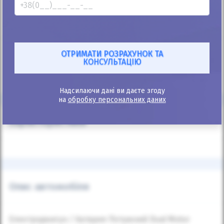
+38
067 520 05 20
* Калькулятор інформаційний, точний розрахунок після подання
заявки.
** Автоматичний розрахунок проводиться з мінімальним первісним
внеском.
Надсилаючи дані ви даєте згоду
на
обробку персональних даних
Характеристики
Опис автомобіля
Електродвигун / батарея Потужний Dual Motor