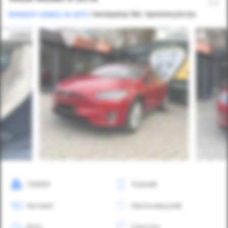
Залиште заявку на авто
і менеджер Вас проконсультує.
126000
Повний
Автомат
Хмельницький
NULL
Електро