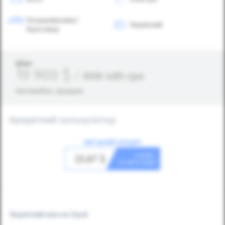
Позашляховик/
Червоний
Кросовер
Ціна:
19 900
$
/
898 485
грн
Автомобіль продано
Кредитний калькулятор
ВИГІДНИЙ КРЕДИТ
в день
22,67
$
та авто ваш!
Первісний внесок
(грн)