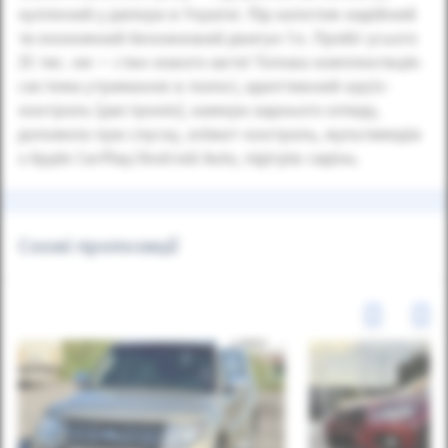
куплений у дилера в Україні. Під капотом надійний
та економний бензиновий двигун 1.4. Пробіг усього
25 тис. км — стан нового авто! Топова комплектація:
система утримання в полосі, адаптивний круїз-
контроль (дистронік), камера заднього огляду,
допомога при спуску, клімат-контроль, мультимедіа
з Apple CarPlay/Android Auto, підігрів сидінь.
Схожі пропозиції