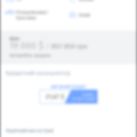
Позашляховик/
Білий
Кросовер
Ціна:
19 000
$
/
857 850
грн
Автомобіль продано
Кредитний калькулятор
ВИГІДНИЙ КРЕДИТ
в день
21,67
$
та авто ваш!
Первісний внесок
(грн)