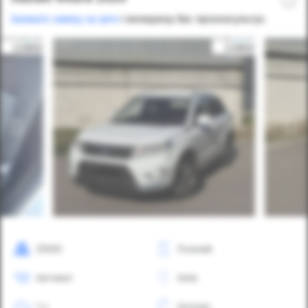
Залиште заявку на авто
і менеджер Вас проконсультує.
25000
Повний
Автомат
Київ
1.4
Бензин