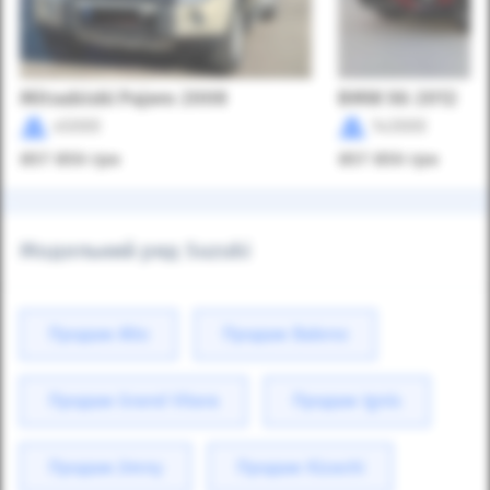
Mitsubishi Pajero 2008
BMW X6 2012
45000
143000
857 850
грн
857 850
грн
Модельний ряд Suzuki
Продаж Alto
Продаж Baleno
Продаж Grand Vitara
Продаж Ignis
Продаж Jimny
Продаж Kizashi