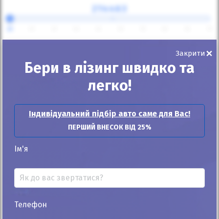
⇔
25
30
35
40
45
50
55
60
65
70
Термін лізингу
×
Закрити
Бери в лізинг швидко та
48 місяців
легко!
Щомісячний платіж:
Індивідуальний підбір авто саме для Вас!
29 366
грн
ПЕРШИЙ ВНЕСОК ВІД 25%
650
$
Ім'я
Придбати в лізинг
Телефон
Зв'язатись з продавцем: