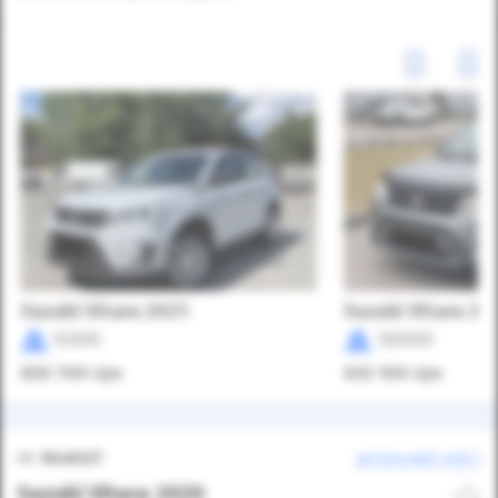
Suzuki Vitara 2021
Suzuki Vitara 20
55000
183000
830 760
грн
632 100
грн
ID:
1048327
детальний опис
Suzuki Vitara 2020