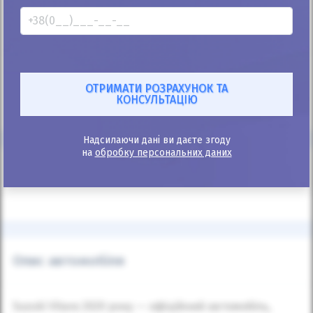
+38
067 520 05 20
* Калькулятор інформаційний, точний розрахунок після подання
заявки.
** Автоматичний розрахунок проводиться з мінімальним первісним
внеском.
Надсилаючи дані ви даєте згоду
на
обробку персональних даних
Характеристики
Опис автомобіля
Suzuki Vitara 2020 року — офіційний автомобіль,