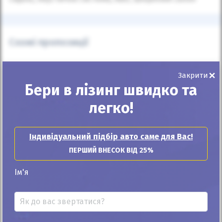
Схожі пропозиції
×
Закрити
Бери в лізинг швидко та
легко!
Індивідуальний підбір авто саме для Вас!
ПЕРШИЙ ВНЕСОК ВІД 25%
Ім'я
Toyota Highlander 2014
Lincoln MKC 201
169000
142000
776 580
грн
776 580
грн