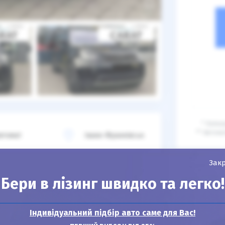
* Кальк
** Автома
втомат
Івано-Франківськ
озашляховик/
Чорний
Зак
росовер
Бери в лізинг швидко та легко!
Індивідуальний підбір авто саме для Вас!