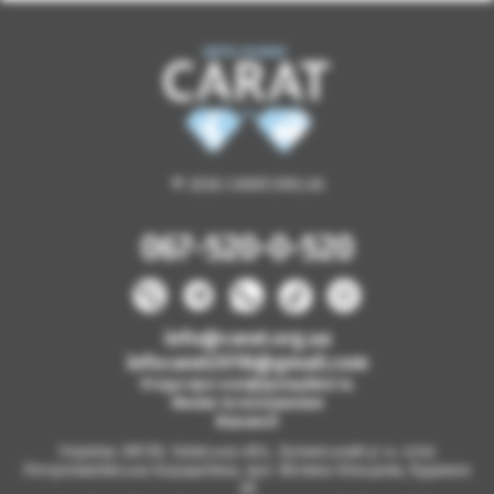
© 2026 CARAT.ORG.UA
067-520-0-520
info@carat.org.ua
infocarat2018@gmail.com
Угода про конфіденційність
Умови та положення
Вакансії
Україна, 08130, Київська обл., Бучанський р-н, село
Петропавлівська Борщагівка, вул. Велика Кільцева, будинок
2б