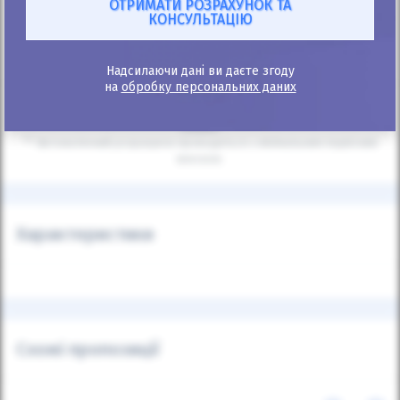
Зв'язатись з продавцем:
+38
067 520 05 20
Надсилаючи дані ви даєте згоду
на
обробку персональних даних
* Калькулятор інформаційний, точний розрахунок після подання
заявки.
** Автоматичний розрахунок проводиться з мінімальним первісним
внеском.
Характеристики
Схожі пропозиції