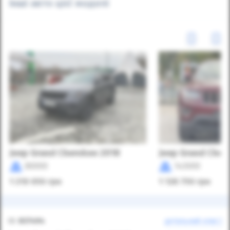
Інші авто цієї моделі
Jeep Grand Cherokee 2018
Jeep Grand Cher
80000
143000
1 219 050
грн
1 128 750
грн
ID:
837494
детальний опис