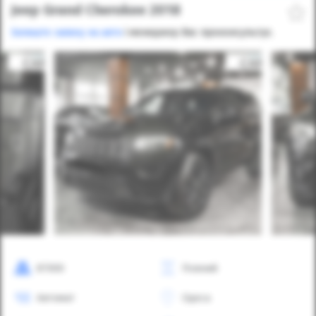
Jeep Grand Cherokee 2018
Залиште заявку на авто
і менеджер Вас проконсультує.
87000
Повний
Автомат
Одеса