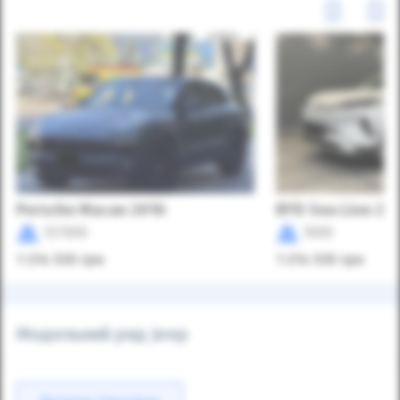
Porsche Macan 2016
BYD Sea Lion 20
137000
1000
1 214 535
грн
1 214 535
грн
Модельний ряд Jeep