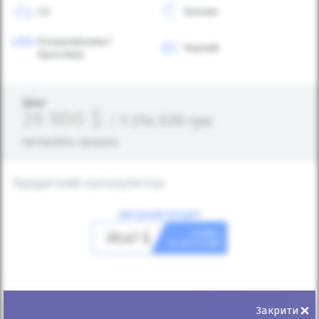
3.6
Бензин
Позашляховик/
Чорний
Кросовер
Ціна:
26 900
$
/
1 214 535
грн
Автомобіль продано
Кредитний калькулятор
ВИГІДНИЙ КРЕДИТ
в день
30,47
$
та авто ваш!
×
Закрити
Первісний внесок
(грн)