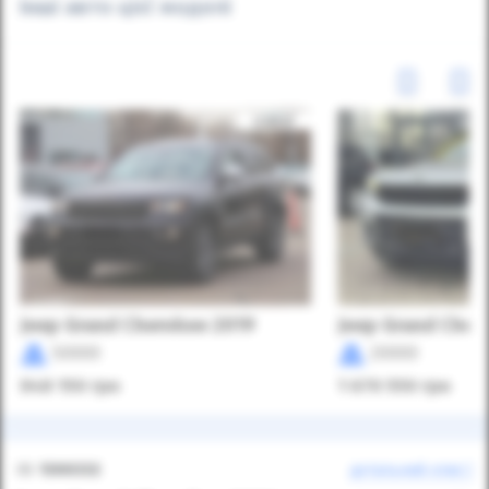
Інші авто цієї моделі
Jeep Grand Cherokee 2019
Jeep Grand Cher
50000
20000
948 150
грн
1 670 550
грн
ID:
1300332
детальний опис