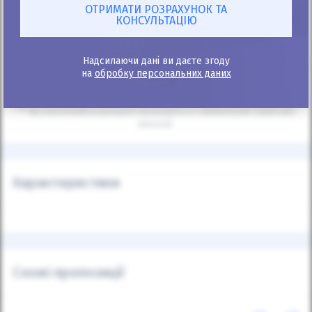
Зв'язатись з продавцем:
+38
067 520 05 20
Надсилаючи дані ви даєте згоду
на
обробку персональних даних
* Калькулятор інформаційний, точний розрахунок після подання
заявки.
** Автоматичний розрахунок проводиться з мінімальним первісним
внеском.
Характеристики
Схожі пропозиції