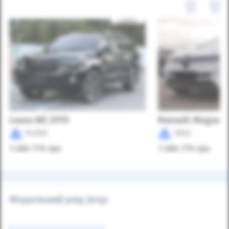
Lexus NX 2019
Renault Megane
94000
1000
1 286 775
грн
1 286 775
грн
Модельний ряд Jeep