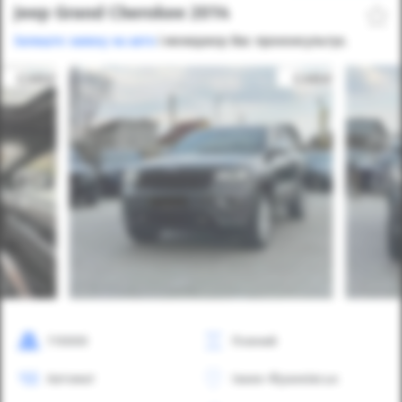
Jeep Grand Cherokee 2014
Залиште заявку на авто
і менеджер Вас проконсультує.
110000
Повний
Автомат
Івано-Франківськ