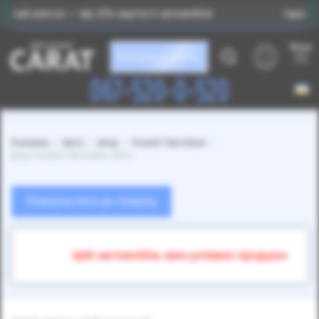
к — від 25% вартості автомобіля
Індивідуальний підб
Меню
Каталог авто
067-520-0-520
Головна
Авто
Jeep
Grand Cherokee
Jeep Grand Cherokee 2014
Повернутися до пошуку
Цей автомобіль вже успішно продано