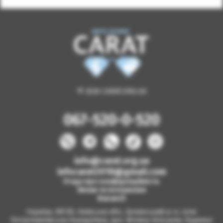
© 2026 CARAT.ORG.UA
067-520-0-520
info@carat.org.ua
infocarat2018@gmail.com
Угода про конфіденційність
Умови та положення
Вакансії
Україна, 08130, Київська обл., Бучанський р-н, село
Петропавлівська Борщагівка, вул. Велика Кільцева, будинок