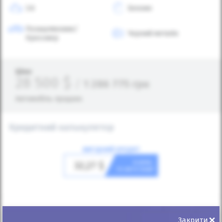
3.6
Бензин
Позашляховик/
Чорний металік
Кросовер
Ціна:
28 500
$
/
1 286 775
грн
Автомобіль продано
Кредитний калькулятор
ВИГІДНИЙ КРЕДИТ
в день
32,27
$
та авто ваш!
×
Закрити
Первісний внесок
(грн)