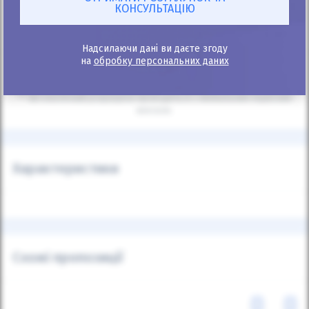
+38
067 520 05 20
Надсилаючи дані ви даєте згоду
на
обробку персональних даних
* Калькулятор інформаційний, точний розрахунок після подання
заявки.
** Автоматичний розрахунок проводиться з мінімальним первісним
внеском.
Характеристики
Схожі пропозиції