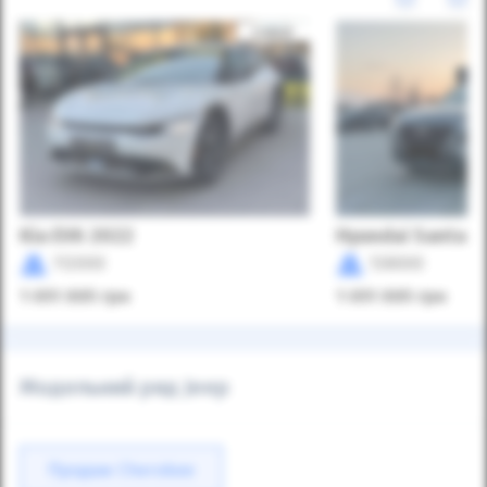
Kia EV6 2022
Hyundai Santa F
112000
138000
1 051 995
грн
1 051 995
грн
Модельний ряд Jeep
Продаж Cherokee