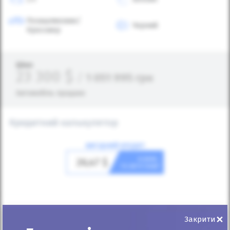
Позашляховик/
Чорний
Кросовер
Ціна:
23 300
$
/
1 051 995
грн
Автомобіль продано
Кредитний калькулятор
ВИГІДНИЙ КРЕДИТ
в день
26,47
$
та авто ваш!
×
Закрити
Первісний внесок
(грн)