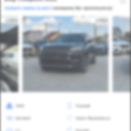
Залиште заявку на авто
і менеджер Вас проконсультує.
1000
Повний
Автомат
Івано-Франківськ
2.4
Бензин