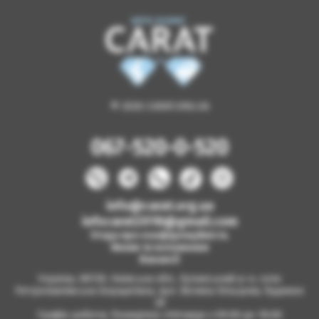
© 2026 CARAT.ORG.UA
067-520-0-520
info@carat.org.ua
infocarat2018@gmail.com
Угода про конфіденційність
Умови та положення
Вакансії
Україна, 08130, Київська обл., Бучанський р-н, село
Петропавлівська Борщагівка, вул. Велика Кільцева, будинок
2б
Графік роботи: Понеділок-п'ятниця з 09.00 до 18.00