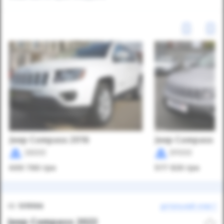
Jeep Compass 2016
Jeep Compass 2
38000
89000
699 780
грн
577 920
грн
ID:
1315106
детальний опис
Jeep Compass 2022