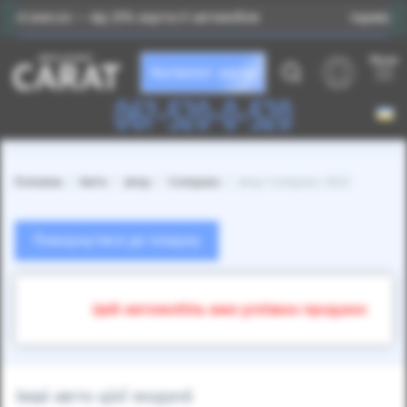
— від 25% вартості автомобіля
Індивідуальний підбі
Меню
Каталог авто
067-520-0-520
Головна
Авто
Jeep
Compass
Jeep Compass 2022
Повернутися до пошуку
Цей автомобіль вже успішно продано
Інші авто цієї моделі