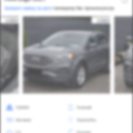
Залиште заявку на авто
і менеджер Вас проконсультує.
126000
Повний
Автомат
Тернопіль
2.0
Бензин