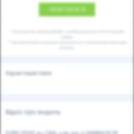
+38
067 520 05 20
* Калькулятор інформаційний, точний розрахунок після подання
заявки.
** Автоматичний розрахунок проводиться з мінімальним первісним
внеском.
Характеристики
Відео про модель
FORD EDGE из США: как же я ОШИБАЛСЯ!