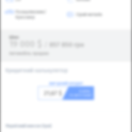
Позашляховик/
Сірий металік
Кросовер
Ціна:
19 000
$
/
857 850
грн
Автомобіль продано
Кредитний калькулятор
ВИГІДНИЙ КРЕДИТ
в день
21,67
$
та авто ваш!
Первісний внесок
(грн)