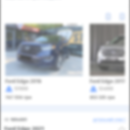
Ford Edge 2016
Ford Edge 2017
131000
124000
767 550
грн
853 335
грн
ID:
1054001
детальний опис
Ford Edge 2021