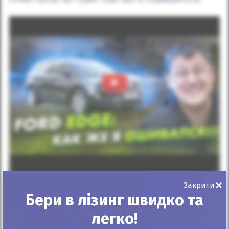
×
Закрити
Бери в лізинг швидко та
Ford Edge - тест-драйв.
легко!