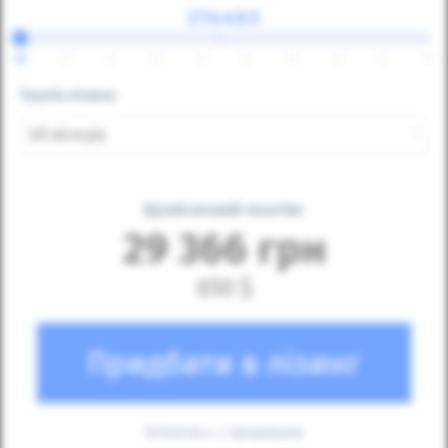
⇔
25
30
35
40
45
50
55
60
65
70
Термін лізингу
48 місяців
Щомісячний платіж:
29 366
грн
650
$
Придбати в лізинг
Зв'язатись з продавцем: