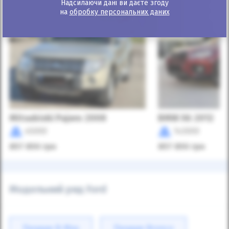
Надсилаючи дані ви даєте згоду
на
обробку персональних даних
Mitsubishi Pajero 2008
BMW X6 2012
45000
143000
857 850
грн
857 850
грн
Модельний ряд Ford
Продаж B-Max
Продаж Bronco