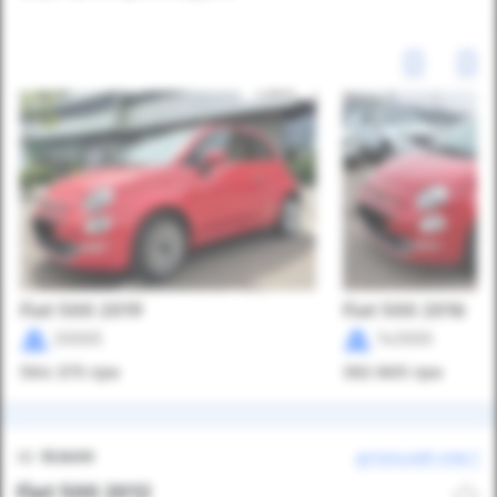
Fiat 500 2019
Fiat 500 2016
20000
143000
564 375
грн
392 805
грн
ID:
153699
детальний опис
Fiat 500 2012