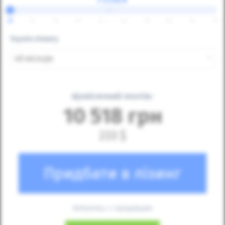
⇔
25
30
35
40
45
50
55
60
65
70
Термін лізингу
48 місяців
Щомісячний платіж:
10 518
грн
233
$
Придбати в лізинг
Зв'язатись з продавцем: