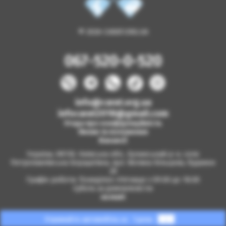
© 2026 CARAT.ORG.UA
067-520-0-520
info@carat.org.ua
infocarat2018@gmail.com
Угода про конфіденційність
Умови та положення
Вакансії
Україна, 08130, Київська обл., Бучанський р-н, село
Петропавлівська Борщагівка, вул. Велика Кільцева, будинок
2б
Графік роботи: Понеділок-п'ятниця з 09.00 до 18.00
Субота за домовленістю
на мапі
Отримайте автомобіль за
1 день