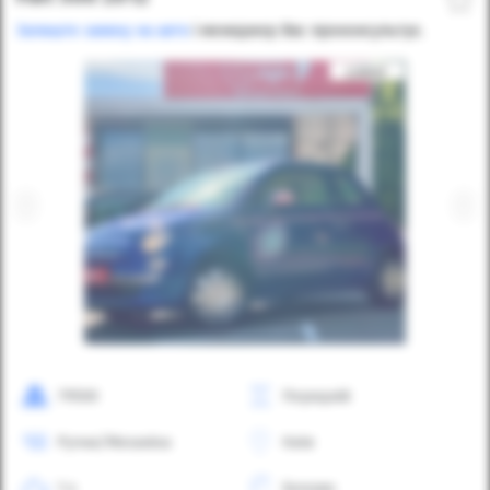
Залиште заявку на авто
і менеджер Вас проконсультує.
79500
Передній
Ручна/Механіка
Київ
1.4
Бензин