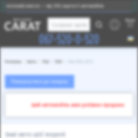
ок — від 25% вартості автомобіля
Індивідуальний під
Меню
Каталог авто
067-520-0-520
Головна
Авто
Fiat
500
Fiat 500 2012
Повернутися до пошуку
Цей автомобіль вже успішно продано
Інші авто цієї моделі