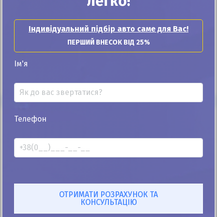
легко!
Мультимедіа
Індивідуальний підбір авто саме для Вас!
CD
ПЕРШИЙ ВНЕСОК ВІД 25%
Акустика
Ім'я
Магнітола
Телефон
Відео про модель
Стыдоба или Шик?! Fiat 500 1.2.