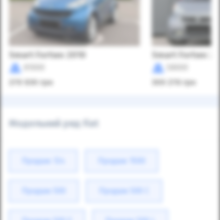
Smart Fortwo 2010
Smart Fortwo 20
81000
58000
279 930
грн
309 278
грн
Модельний ряд Fiat
Продаж 124
Продаж 1500
Продаж 500
Продаж 500 C