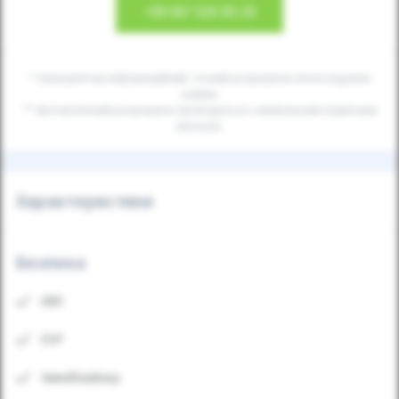
+38
067 520 05 20
* Калькулятор інформаційний, точний розрахунок після подання
заявки.
** Автоматичний розрахунок проводиться з мінімальним первісним
внеском.
Характеристики
Безпека
ABS
ESP
Іммобілайзер