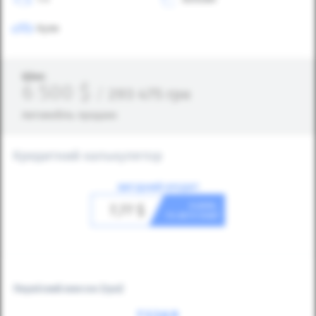
Купе
Ціна:
6 500
$
/
293 475
грн
Автомобіль продано
Кредитний калькулятор
ВИГІДНИЙ КРЕДИТ
в день
7,77
$
та авто ваш!
Первісний внесок
(грн)