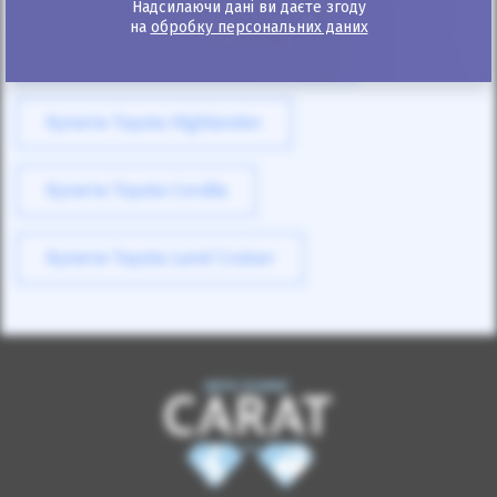
Надсилаючи дані ви даєте згоду
на
обробку персональних даних
Купити Toyota Land Cruiser Prado
Купити Toyota Highlander
Купити Toyota Corolla
Купити Toyota Land Cruiser