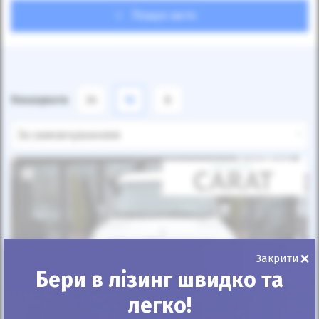
Пошук авто
Показувати
24
12
6
За замовчуванням
Автомобіль продано
×
Закрити
Бери в лізинг швидко та
легко!