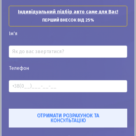
25%
Індивідуальний підбір авто саме для Вас!
Toyota Land Cruiser 78 2015
ПЕРШИЙ ВНЕСОК ВІД 25%
45к
4.2
Ім'я
Автомат
Дизель
Автомобіль продано
ID: 247622
Телефон
Купити Toyota
Купити Toyota Camry
Купити Toyota Rav 4
Купити Toyota Land Cruiser 200