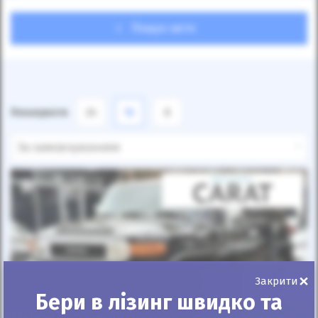
Пошук авто
Показувати
24
12
6
За замовчуванням
×
Закрити
Бери в лізинг швидко та