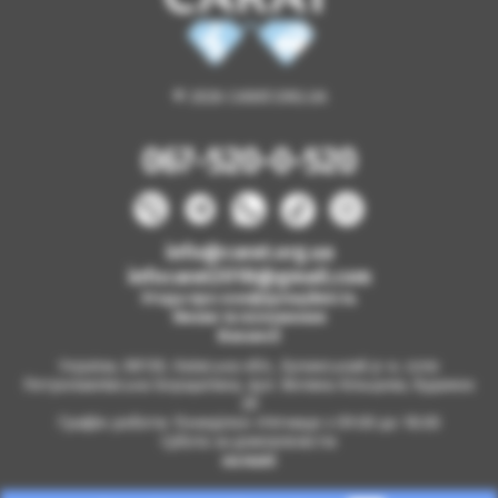
© 2026 CARAT.ORG.UA
067-520-0-520
info@carat.org.ua
infocarat2018@gmail.com
Угода про конфіденційність
Умови та положення
Вакансії
Україна, 08130, Київська обл., Бучанський р-н, село
Петропавлівська Борщагівка, вул. Велика Кільцева, будинок
2б
Графік роботи: Понеділок-п'ятниця з 09.00 до 18.00
Субота за домовленістю
на мапі