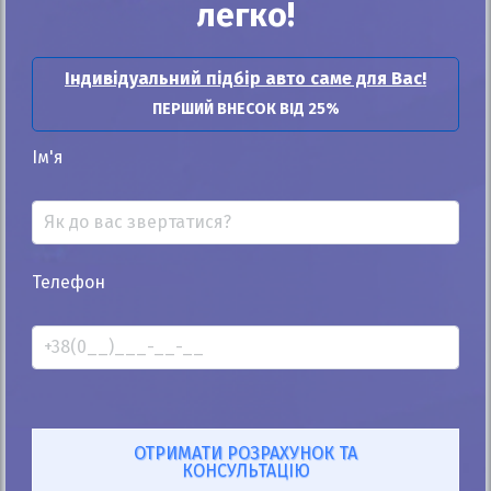
легко!
25%
Toyota FJ Cruiser 2007
Індивідуальний підбір авто саме для Вас!
ПЕРШИЙ ВНЕСОК ВІД 25%
176к
4.0
Автомат
Газ/Бензин
Ім'я
19 500
$
880 425
грн
Ціна:
/
В лізинг:
30 120
грн
/міс
(667
$
/міс )
ID: 1263194
Телефон
Розрахувати платіж
Купити
Купити Toyota
Купити Toyota Camry
Купити Toyota Rav 4